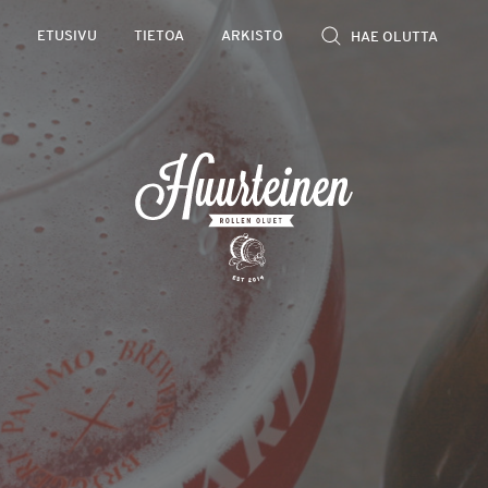
Rollen
ETUSIVU
TIETOA
ARKISTO
kevyet
olutarviot