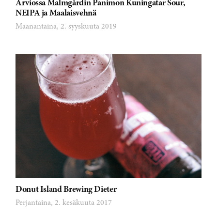
Arviossa Malmgårdin Panimon Kuningatar Sour,
NEIPA ja Maalaisvehnä
Maanantaina, 2. syyskuuta 2019
Donut Island Brewing Dieter
Perjantaina, 2. kesäkuuta 2017