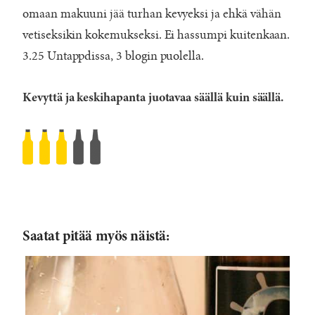
omaan makuuni jää turhan kevyeksi ja ehkä vähän
vetiseksikin kokemukseksi. Ei hassumpi kuitenkaan.
3.25 Untappdissa, 3 blogin puolella.
Kevyttä ja keskihapanta juotavaa säällä kuin säällä.
Donut
Island
Brewing
Dieter
Rated
Saatat pitää myös näistä:
3
/5
based
on
568