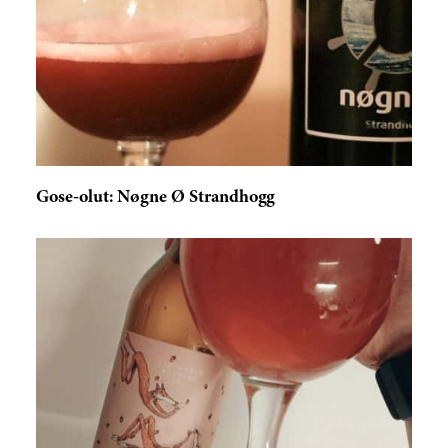
reviews
Gose-olut: Nøgne Ø Strandhogg