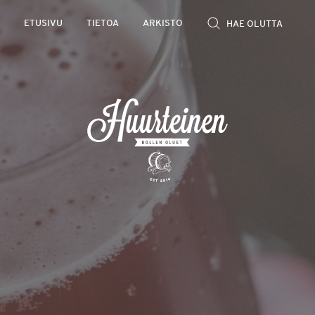
Rollen
ETUSIVU
TIETOA
ARKISTO
kevyet
olutarviot