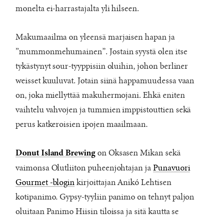
monelta ei-harrastajalta yli hilseen.
Makumaailma on yleensä marjaisen hapan ja
”mummonmehumainen”. Jostain syystä olen itse
tykästynyt sour-tyyppisiin oluihin, johon berliner
weisset kuuluvat. Jotain siinä happamuudessa vaan
on, joka miellyttää makuhermojani. Ehkä eniten
vaihtelu vahvojen ja tummien imppistouttien sekä
perus katkeroisien ipojen maailmaan.
on Oksasen Mikan sekä
Donut Island Brewing
vaimonsa Olutliiton puheenjohtajan ja
Punavuori
Gourmet -blogin
kirjoittajan Anikó Lehtisen
kotipanimo. Gypsy-tyyliin panimo on tehnyt paljon
oluitaan Panimo Hiisin tiloissa ja sitä kautta se