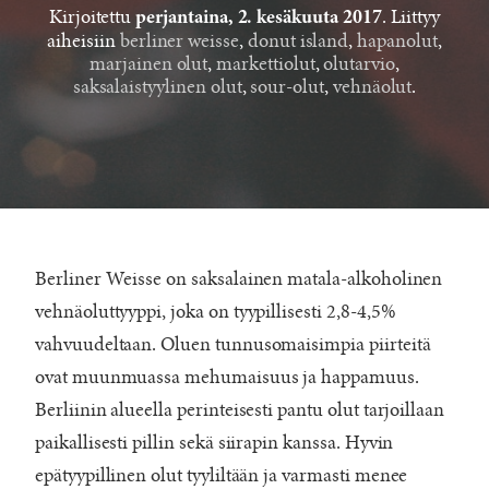
Kirjoitettu
. Liittyy
perjantaina, 2. kesäkuuta 2017
aiheisiin
berliner weisse
,
donut island
,
hapanolut
,
marjainen olut
,
markettiolut
,
olutarvio
,
saksalaistyylinen olut
,
sour-olut
,
vehnäolut
.
Berliner Weisse on saksalainen matala-alkoholinen
vehnäoluttyyppi, joka on tyypillisesti 2,8-4,5%
vahvuudeltaan. Oluen tunnusomaisimpia piirteitä
ovat muunmuassa mehumaisuus ja happamuus.
Berliinin alueella perinteisesti pantu olut tarjoillaan
paikallisesti pillin sekä siirapin kanssa. Hyvin
epätyypillinen olut tyyliltään ja varmasti menee