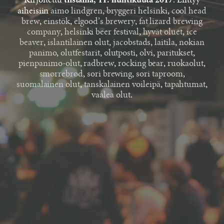
Kirjoitettu
. Liittyy
tiistaina, 11. huhtikuuta 2017
aiheisiin
aimo lindgren
,
bryggeri helsinki
,
cool head
brew
,
einstök
,
elgood’s brewery
,
fat lizard brewing
company
,
helsinki beer festival
,
hyvät oluet
,
ice
beaver
,
islantilainen olut
,
jacobstads
,
laitila
,
nokian
panimo
,
olutfestarit
,
olutposti
,
olvi
,
paritukset
,
pienpanimo-olut
,
radbrew
,
rocking bear
,
ruokaolut
,
smørrebrød
,
sori brewing
,
sori taproom
,
suomalainen olut
,
tanskalainen voileipä
,
tapahtumat
,
vaalea olut
.