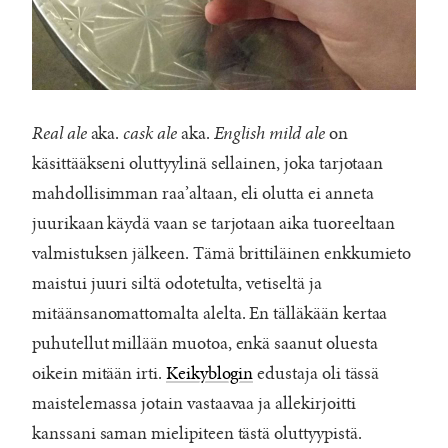
Real ale
aka.
cask ale
aka.
English mild ale
on
käsittääkseni oluttyylinä sellainen, joka tarjotaan
mahdollisimman raa’altaan, eli olutta ei anneta
juurikaan käydä vaan se tarjotaan aika tuoreeltaan
valmistuksen jälkeen. Tämä brittiläinen enkkumieto
maistui juuri siltä odotetulta, vetiseltä ja
mitäänsanomattomalta alelta. En tälläkään kertaa
puhutellut millään muotoa, enkä saanut oluesta
oikein mitään irti.
Keikyblogin
edustaja oli tässä
maistelemassa jotain vastaavaa ja allekirjoitti
kanssani saman mielipiteen tästä oluttyypistä.