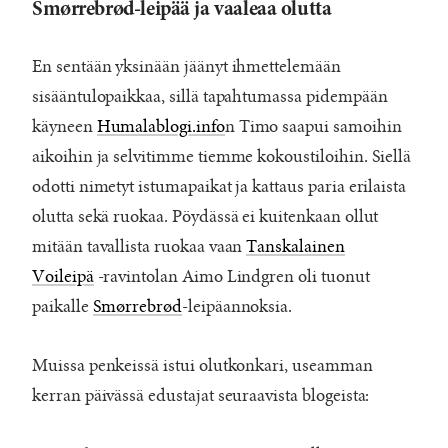
Smørrebrød-leipää ja vaaleaa olutta
En sentään yksinään jäänyt ihmettelemään
sisääntulopaikkaa, sillä tapahtumassa pidempään
käyneen
Humalablogi.info
n Timo saapui samoihin
aikoihin ja selvitimme tiemme kokoustiloihin. Siellä
odotti nimetyt istumapaikat ja kattaus paria erilaista
olutta sekä ruokaa. Pöydässä ei kuitenkaan ollut
mitään tavallista ruokaa vaan
Tanskalainen
Voileipä
-ravintolan Aimo Lindgren oli tuonut
paikalle
Smørrebrød
-leipäannoksia.
Muissa penkeissä istui olutkonkari, useamman
kerran päivässä edustajat seuraavista blogeista: