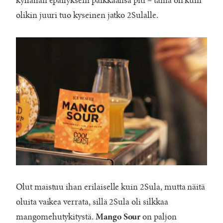
kyllähän epäilykseni paikkaansa piti – tämä oli kuin
olikin juuri tuo kyseinen jatko 2Sulalle.
Olut maistuu ihan erilaiselle kuin 2Sula, mutta näitä
oluita vaikea verrata, sillä 2Sula oli silkkaa
mangomehutykitystä.
on paljon
Mango Sour