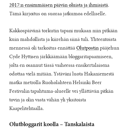
2017:n ensimmäisen päivän oluista ja ihmisistä
.
Tämä kirjoitus on suoraa jatkumoa edelliselle.
Kakkospäivänä torkutin tapani mukaan niin pitkään
kuin mahdollista ja kiirehän siinä tuli. Yhteentoista
mennessä oli tarkoitus ennättää
Olutpostin
pääjehun
Cyde Hyttisen järkkäämään bloggaritapaamiseen,
jolta en osannut tässä vaiheessa ensikertalaisena
odottaa vielä mitään. Ystäväni luota Hakaniemestä
matka metrolla Ruoholahteen Helsinki Beer
Festivalin tapahtuma-alueelle vei yllättävän pitkän
tovin ja olin vasta vähän yli yksitoista
Kaapelitehtaalla.
Olutbloggarit koolla – Tanskalaista