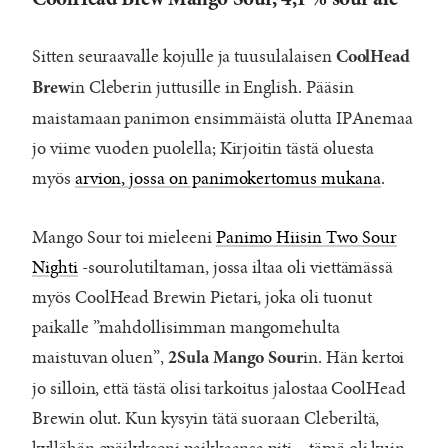
CoolHead Brew Mango Sour, 4,1 % sour ale
Sitten seuraavalle kojulle ja tuusulalaisen
CoolHead
in Cleberin juttusille in English. Pääsin
Brew
maistamaan panimon ensimmäistä olutta IPAnemaa
jo viime vuoden puolella; Kirjoitin tästä oluesta
myös
arvion, jossa on panimokertomus mukana
.
Mango Sour toi mieleeni
Panimo Hiisin Two Sour
Nighti
-sourolutiltaman, jossa iltaa oli viettämässä
myös CoolHead Brewin Pietari, joka oli tuonut
paikalle ”mahdollisimman mangomehulta
maistuvan oluen”,
in. Hän kertoi
2Sula Mango Sour
jo silloin, että tästä olisi tarkoitus jalostaa CoolHead
Brewin olut. Kun kysyin tätä suoraan Cleberiltä,