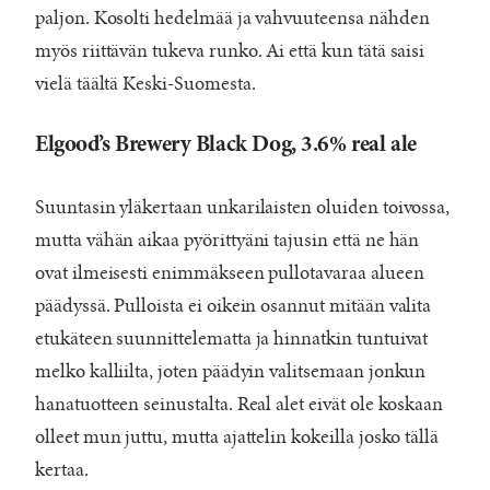
paljon. Kosolti hedelmää ja vahvuuteensa nähden
myös riittävän tukeva runko. Ai että kun tätä saisi
vielä täältä Keski-Suomesta.
Elgood’s Brewery Black Dog, 3.6% real ale
Suuntasin yläkertaan unkarilaisten oluiden toivossa,
mutta vähän aikaa pyörittyäni tajusin että ne hän
ovat ilmeisesti enimmäkseen pullotavaraa alueen
päädyssä. Pulloista ei oikein osannut mitään valita
etukäteen suunnittelematta ja hinnatkin tuntuivat
melko kalliilta, joten päädyin valitsemaan jonkun
hanatuotteen seinustalta. Real alet eivät ole koskaan
olleet mun juttu, mutta ajattelin kokeilla josko tällä
kertaa.