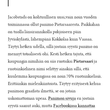
Jacobstads on kohtuullisen uusi,vain noin vuoden
toiminnassa ollut panimo Pietarsaaresta. Paikkahan
on tuolla länsirannikolla pohjoiseen päin
Jyväskylästä, lähempänä Kokkolaa kuin Vaasaa.
Täytyi hetken udella, sillä jostain syystä panimo on
mennyt totaalisesti ohi. Kesti hetken tajuta, että
kaupungin nimihän on siis ruotsiksi
ja
Pietarsaari
ruotsinkielinen nimi selittyy ainakin sillä, että
kuulemma kaupungissa on noin 70% ruotsinkielisiä.
Erittäinkin mielenkiintoista. Täytyy erityisesti kehua
panimon graafista ilmettä, se on jotain
uskomattoman upeaa.
Panimon sivuja
en jostain
syystä saanut auki, mutta
Facebookissa kannattaa