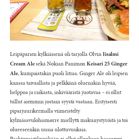
Leipäparien kylkiäisenä oli tarjolla Olvin
Iisalmi
sekä Nokian Panimon
Cream Ale
Keisari 25 Ginger
, kumpaistakin puoli litraa. Ginger Ale oli leipien
Ale
kanssa taivaallista ja pelkkänä oluenakin hyvää,
helppoa ja raikasta, inkivääristä juotavaa – ei ollut
tullut aiemmin jostain syystä vastaan. Erityisesti
piparjuurikermalla viimeistelty
kylmäsavulohismørre miellytti makunystyröitä ja toi
olueeseenkin uusia ulottuvuuksia.