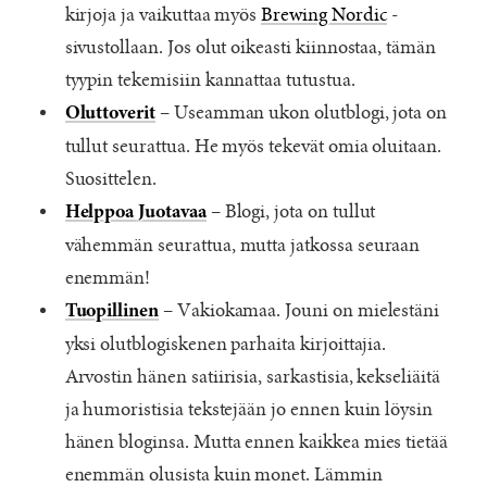
kirjoja ja vaikuttaa myös
Brewing Nordic
-
sivustollaan. Jos olut oikeasti kiinnostaa, tämän
tyypin tekemisiin kannattaa tutustua.
– Useamman ukon olutblogi, jota on
Oluttoverit
tullut seurattua. He myös tekevät omia oluitaan.
Suosittelen.
– Blogi, jota on tullut
Helppoa Juotavaa
vähemmän seurattua, mutta jatkossa seuraan
enemmän!
– Vakiokamaa. Jouni on mielestäni
Tuopillinen
yksi olutblogiskenen parhaita kirjoittajia.
Arvostin hänen satiirisia, sarkastisia, kekseliäitä
ja humoristisia tekstejään jo ennen kuin löysin
hänen bloginsa. Mutta ennen kaikkea mies tietää
enemmän olusista kuin monet. Lämmin