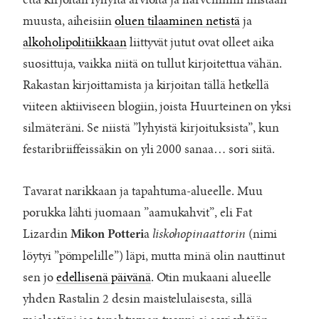
että kirjoitan lyhyitä arvioita ja harvemmin mistään
muusta, aiheisiin
oluen tilaaminen netistä
ja
alkoholipolitiikkaan
liittyvät jutut ovat olleet aika
suosittuja, vaikka niitä on tullut kirjoitettua vähän.
Rakastan kirjoittamista ja kirjoitan tällä hetkellä
viiteen aktiiviseen blogiin, joista Huurteinen on yksi
silmäteräni. Se niistä ”lyhyistä kirjoituksista”, kun
festaribriiffeissäkin on yli 2000 sanaa… sori siitä.
Tavarat narikkaan ja tapahtuma-alueelle. Muu
porukka lähti juomaan ”aamukahvit”, eli Fat
Lizardin
a
liskohopinaattorin
(nimi
Mikon Potteri
löytyi ”pömpelille”) läpi, mutta minä olin nauttinut
sen jo
edellisenä päivänä
. Otin mukaani alueelle
yhden Rastalin 2 desin maistelulaisesta, sillä