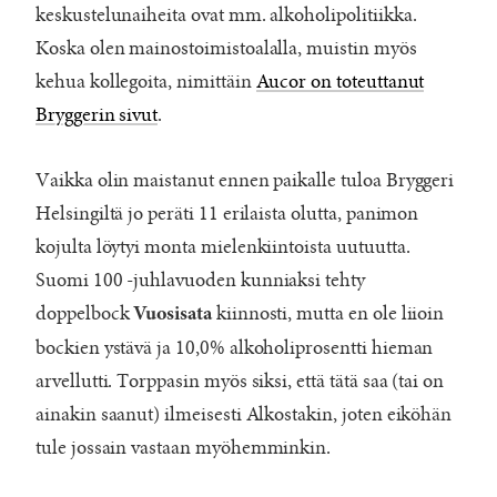
keskustelunaiheita ovat mm. alkoholipolitiikka.
Koska olen mainostoimistoalalla, muistin myös
kehua kollegoita, nimittäin
Aucor on toteuttanut
Bryggerin sivut
.
Vaikka olin maistanut ennen paikalle tuloa Bryggeri
Helsingiltä jo peräti 11 erilaista olutta, panimon
kojulta löytyi monta mielenkiintoista uutuutta.
Suomi 100 -juhlavuoden kunniaksi tehty
doppelbock
kiinnosti, mutta en ole liioin
Vuosisata
bockien ystävä ja 10,0% alkoholiprosentti hieman
arvellutti. Torppasin myös siksi, että tätä saa (tai on
ainakin saanut) ilmeisesti Alkostakin, joten eiköhän
tule jossain vastaan myöhemminkin.