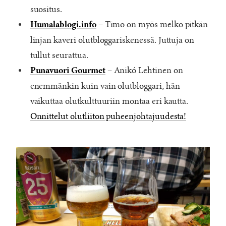
suositus.
– Timo on myös melko pitkän
Humalablogi.info
linjan kaveri olutbloggariskenessä. Juttuja on
tullut seurattua.
– Anikó Lehtinen on
Punavuori Gourmet
enemmänkin kuin vain olutbloggari, hän
vaikuttaa olutkulttuuriin montaa eri kautta.
Onnittelut olutliiton puheenjohtajuudesta!