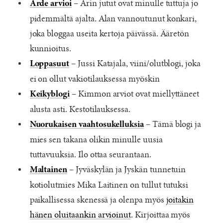
– Arin jutut ovat minulle tuttuja jo
Arde arvioi
pidemmältä ajalta. Alan vannoutunut konkari,
joka bloggaa useita kertoja päivässä. Ääretön
kunnioitus.
– Jussi Katajala, viini/olutblogi, joka
Loppasuut
ei on ollut vakiotilauksessa myöskin
– Kimmon arviot ovat miellyttäneet
Keikyblogi
alusta asti. Kestotilauksessa.
– Tämä blogi ja
Nuorukaisen vaahtosukelluksia
mies sen takana olikin minulle uusia
tuttavuuksia. Ilo ottaa seurantaan.
– Jyväskylän ja Jyskän tunnetuin
Maltainen
kotiolutmies Mika Laitinen on tullut tutuksi
paikallisessa skenessä ja olenpa myös
joitakin
hänen oluitaankin arvioinut
. Kirjoittaa myös