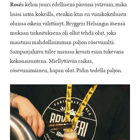
a kehui juuri edellisenä päivänä ystäväni, mikä
Rosé
lisäsi intoa kokeilla, etenkin kun en viinikokeiluista
oluissa oikein välittänyt. Bryggeri Helsingin itsensä
mukaan tarkoituksena oli ollut tehdä olut, joka
maistuisi mahdollisimman paljon róseviiniltä.
Sampanjahiiva tulee maussa kivasti esiin tukevana
kokonaisuutena. Miellyttävän raikas,
róseviinimäinen, hapan olut. Pidin todella paljon.