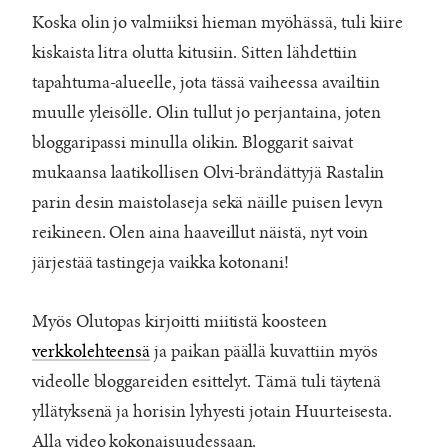
Koska olin jo valmiiksi hieman myöhässä, tuli kiire
kiskaista litra olutta kitusiin. Sitten lähdettiin
tapahtuma-alueelle, jota tässä vaiheessa availtiin
muulle yleisölle. Olin tullut jo perjantaina, joten
bloggaripassi minulla olikin. Bloggarit saivat
mukaansa laatikollisen Olvi-brändättyjä Rastalin
parin desin maistolaseja sekä näille puisen levyn
reikineen. Olen aina haaveillut näistä, nyt voin
järjestää tastingeja vaikka kotonani!
Myös Olutopas kirjoitti miitistä koosteen
verkkolehteensä
ja paikan päällä kuvattiin myös
videolle bloggareiden esittelyt. Tämä tuli täytenä
yllätyksenä ja horisin lyhyesti jotain Huurteisesta.
Alla video kokonaisuudessaan.