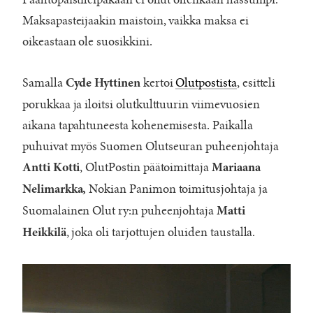
Paahtopaistileipäkään ei ollut ollenkaan hassumpi.
Maksapasteijaakin maistoin, vaikka maksa ei
oikeastaan ole suosikkini.
Samalla
kertoi
Olutpostista
, esitteli
Cyde Hyttinen
porukkaa ja iloitsi olutkulttuurin viimevuosien
aikana tapahtuneesta kohenemisesta. Paikalla
puhuivat myös Suomen Olutseuran puheenjohtaja
, OlutPostin päätoimittaja
Antti Kotti
Mariaana
Nokian Panimon toimitusjohtaja ja
Nelimarkka,
Suomalainen Olut ry:n puheenjohtaja
Matti
, joka oli tarjottujen oluiden taustalla.
Heikkilä