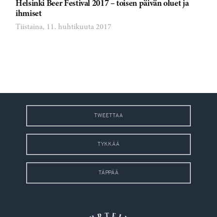
Helsinki Beer Festival 2017 – toisen päivän oluet ja
ihmiset
Tiistaina, 11. huhtikuuta 2017
TWEETTAA
TYKKÄÄ
TÄPPÄÄ