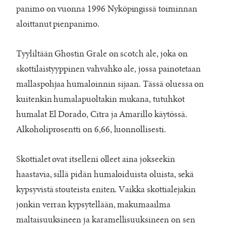
panimo on vuonna 1996 Nyköpingissä toiminnan
aloittanut pienpanimo.
Tyyliltään Ghostin Grale on scotch ale, joka on
skottilaistyyppinen vahvahko ale, jossa painotetaan
mallaspohjaa humaloinnin sijaan. Tässä oluessa on
kuitenkin humalapuoltakin mukana, tutuhkot
humalat El Dorado, Citra ja Amarillo käytössä.
Alkoholiprosentti on 6,66, luonnollisesti.
Skottialet ovat itselleni olleet aina jokseekin
haastavia, sillä pidän humaloiduista oluista, sekä
kypsyvistä stouteista eniten. Vaikka skottialejakin
jonkin verran kypsytellään, makumaailma
maltaisuuksineen ja karamellisuuksineen on sen