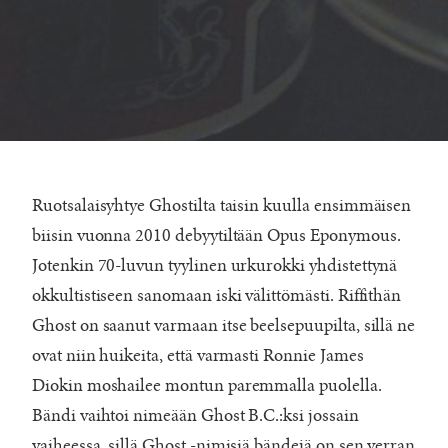
Ruotsalaisyhtye Ghostilta taisin kuulla ensimmäisen
biisin vuonna 2010 debyytiltään Opus Eponymous.
Jotenkin 70-luvun tyylinen urkurokki yhdistettynä
okkultistiseen sanomaan iski välittömästi. Riffithän
Ghost on saanut varmaan itse beelsepuupilta, sillä ne
ovat niin huikeita, että varmasti Ronnie James
Diokin moshailee montun paremmalla puolella.
Bändi vaihtoi nimeään Ghost B.C.:ksi jossain
vaiheessa, sillä Ghost -nimisiä bändejä on sen verran