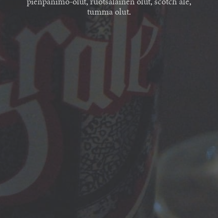
pienpanimo-olut
,
ruotsalainen olut
,
scotch ale
,
tumma olut
.