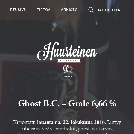
Rollen
ETUSIVU
TIETOA
ARKISTO
kevyet
olutarviot
Ghost B.C. – Grale 6,66 %
Kirjoitettu
. Liittyy
lauantaina, 22. lokakuuta 2016
aiheisiin
3.5/5
,
bändiolut
,
ghost
,
olutarvio
,