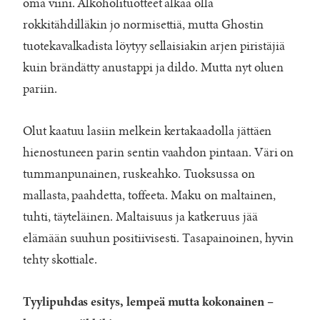
oma viini. Alkoholituotteet alkaa olla
rokkitähdilläkin jo normisettiä, mutta Ghostin
tuotekavalkadista löytyy sellaisiakin arjen piristäjiä
kuin brändätty anustappi ja dildo. Mutta nyt oluen
pariin.
Olut kaatuu lasiin melkein kertakaadolla jättäen
hienostuneen parin sentin vaahdon pintaan. Väri on
tummanpunainen, ruskeahko. Tuoksussa on
mallasta, paahdetta, toffeeta. Maku on maltainen,
tuhti, täyteläinen. Maltaisuus ja katkeruus jää
elämään suuhun positiivisesti. Tasapainoinen, hyvin
tehty skottiale.
Tyylipuhdas esitys, lempeä mutta kokonainen –