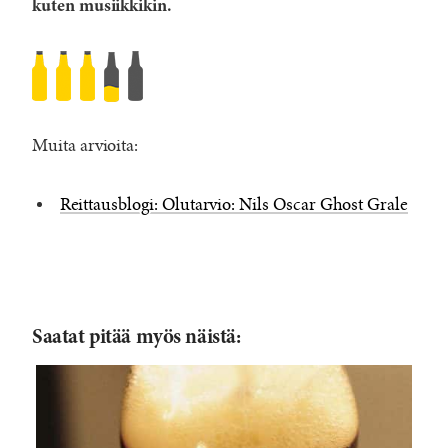
kuten musiikkikin.
Ghost
B.C.
–
Muita arvioita:
Grale
6,66
Reittausblogi: Olutarvio: Nils Oscar Ghost Grale
%
Rated
3.5
/5
based
on
Saatat pitää myös näistä:
5482
reviews