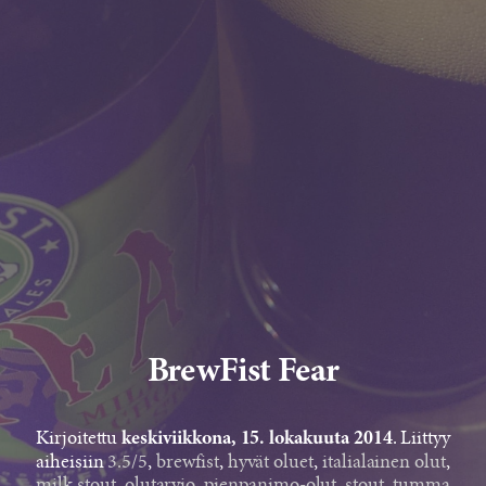
BrewFist Fear
Kirjoitettu
. Liittyy
keskiviikkona, 15. lokakuuta 2014
aiheisiin
3.5/5
,
brewfist
,
hyvät oluet
,
italialainen olut
,
milk stout
,
olutarvio
,
pienpanimo-olut
,
stout
,
tumma