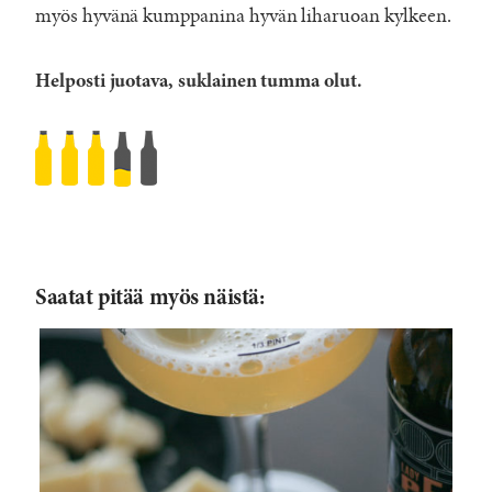
myös hyvänä kumppanina hyvän liharuoan kylkeen.
Helposti juotava, suklainen tumma olut.
BrewFist
Fear
Rated
3.5
/5
based
Saatat pitää myös näistä:
on
5482
reviews