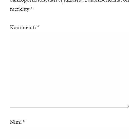
Sähköpostiosoitettasi ei julkaista.
Pakolliset kentät on
merkitty
*
Kommentti
*
Nimi
*