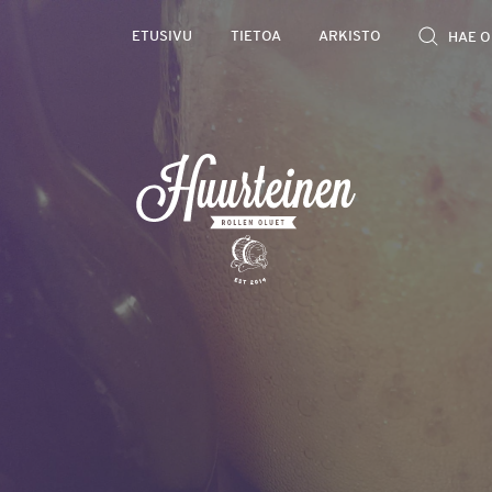
Rollen
ETUSIVU
TIETOA
ARKISTO
kevyet
olutarviot