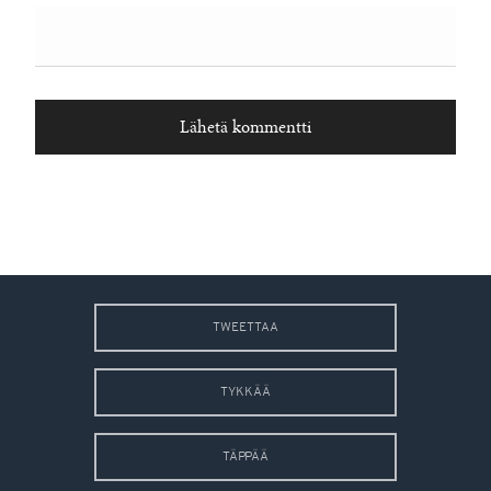
TWEETTAA
TYKKÄÄ
TÄPPÄÄ