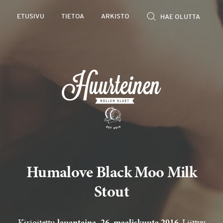
Rollen
ETUSIVU
TIETOA
ARKISTO
kevyet
olutarviot
Humalove Black Moo Milk
Stout