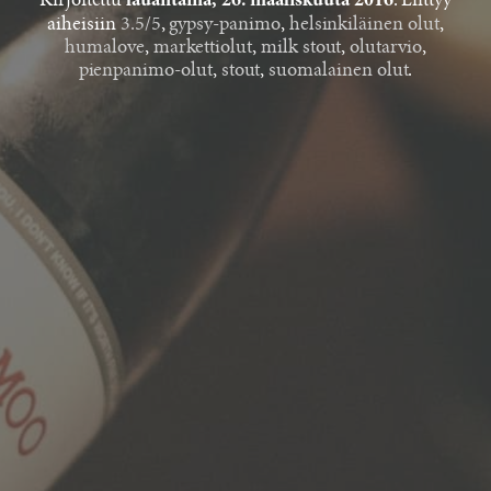
Kirjoitettu
. Liittyy
lauantaina, 26. maaliskuuta 2016
aiheisiin
3.5/5
,
gypsy-panimo
,
helsinkiläinen olut
,
humalove
,
markettiolut
,
milk stout
,
olutarvio
,
pienpanimo-olut
,
stout
,
suomalainen olut
.