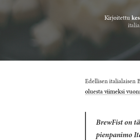
Kirjoitettu
kes
itali
Edellisen italialaisen
oluesta viimeksi vuo
BrewFist on t
pienpanimo It