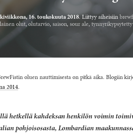
. Liittyy aiheisiin
brewf
kiviikkona, 16. toukokuuta 2018
alainen olut
,
olutarvio
,
saison
,
sour ale
,
tynnyrikypsytetty
 BrewFistin oluen nauttimisesta on pitkä aika. Blogiin kir
nna 2014
.
ällä hetkellä kahdeksan henkilön voimin toimi
alian pohjoisosasta, Lombardian maakunnassa 