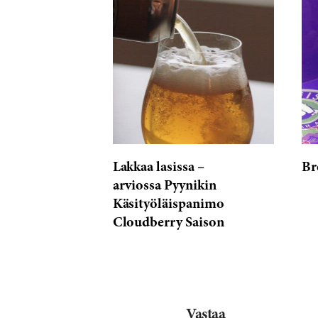
Barrel
Aged
Rated
3.5
/5
based
on
5482
Lakkaa lasissa –
Br
reviews
arviossa Pyynikin
Käsityöläispanimo
Cloudberry Saison
Vastaa