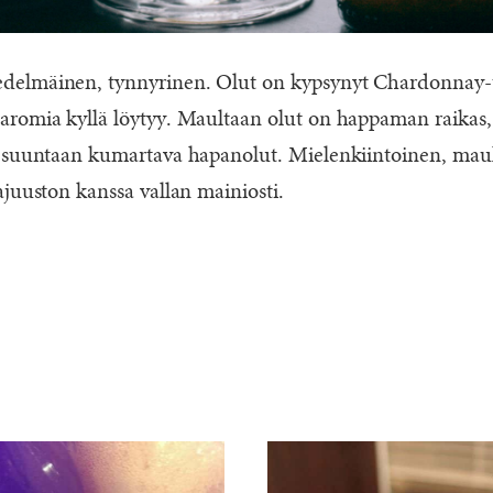
elmäinen, tynnyrinen. Olut on kypsynyt Chardonnay-ty
aromia kyllä löytyy. Maultaan olut on happaman raikas
n suuntaan kumartava hapanolut. Mielenkiintoinen, mauk
ajuuston kanssa vallan mainiosti.