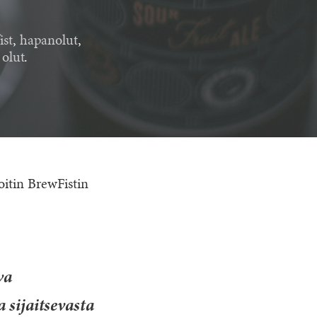
ist
,
hapanolut
,
 olut
.
joitin BrewFistin
va
sijaitsevasta