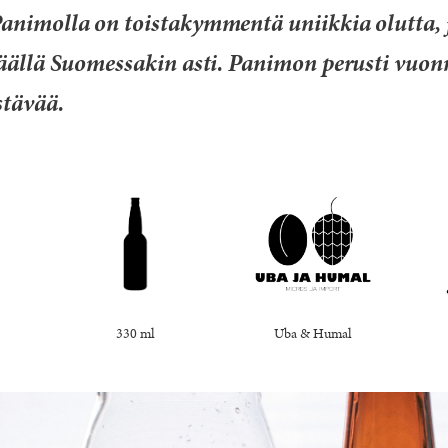
animolla on toistakymmentä uniikkia olutta, 
täällä Suomessakin asti. Panimon perusti vuo
stävää.
330 ml
Uba & Humal