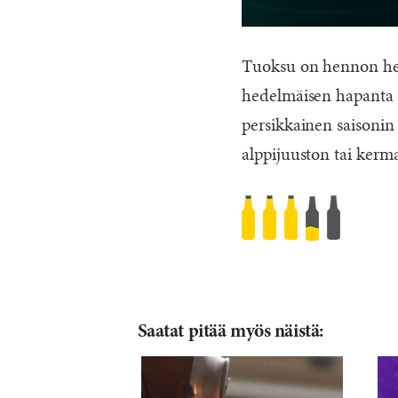
Tuoksu on hennon hed
hedelmäisen hapanta 
persikkainen saisoni
alppijuuston tai kerm
Brewfist
Lady
Peach
Sour
Fruit
Saatat pitää myös näistä:
Ale
Chardonnay