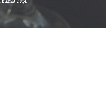
ä huimat 2 kpl.