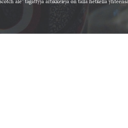
scotch ale" tägättyjä artikkeleja on tällä hetkellä yhteens