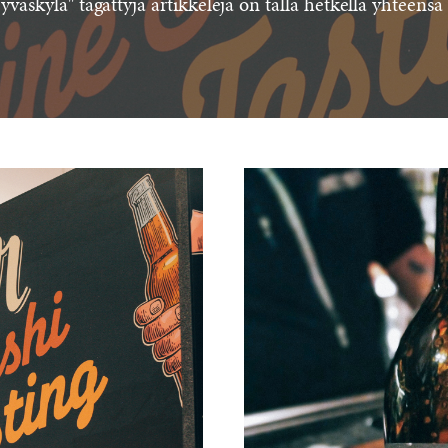
yväskylä" tägättyjä artikkeleja on tällä hetkellä yhteens