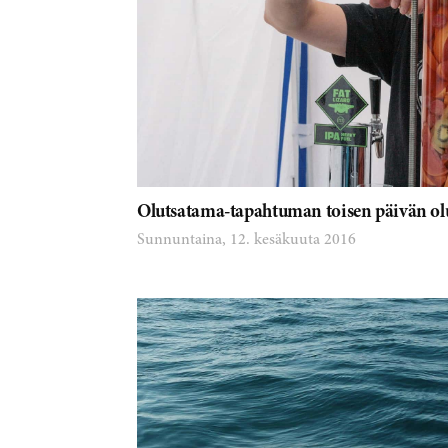
Olutsatama-tapahtuman toisen päivän olu
Sunnuntaina, 12. kesäkuuta 2016