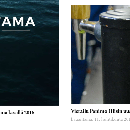
Vierailu Panimo Hiisin uusi
ma kesällä 2016
Lauantaina, 11. huhtikuuta 20