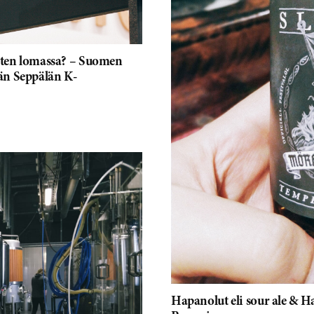
osten lomassa? – Suomen
än Seppälän K-
Hapanolut eli sour ale & H