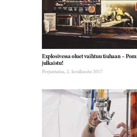
Explosivessa oluet vaihtuu tiuhaan – Pom
julkaistu!
Perjantaina, 2. kesäkuuta 2017