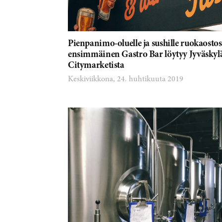
Pienpanimo-oluelle ja sushille ruokaost
ensimmäinen Gastro Bar löytyy Jyväskyl
Citymarketista
Keskiviikkona, 24. huhtikuuta 2019