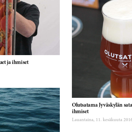
et ja ihmiset
Olutsatama Jyväskylän sat
ihmiset
Lauantaina, 11. kesäkuuta 201