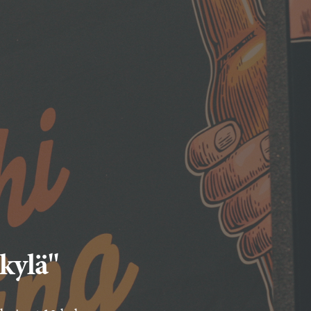
skylä"