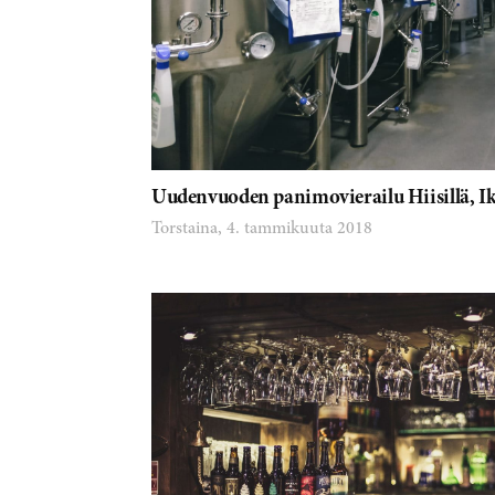
Uudenvuoden panimovierailu Hiisillä, Iki
Torstaina, 4. tammikuuta 2018