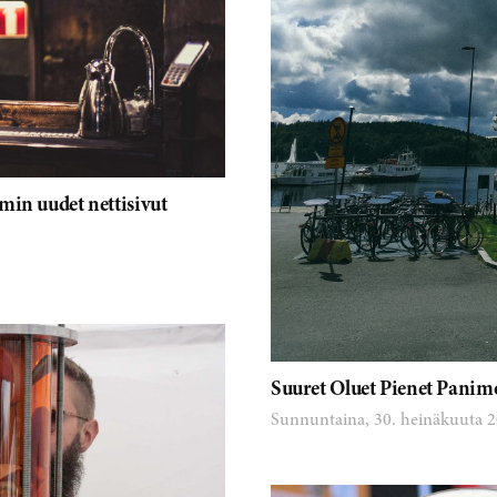
min uudet nettisivut
Suuret Oluet Pienet Panimo
Sunnuntaina, 30. heinäkuuta 