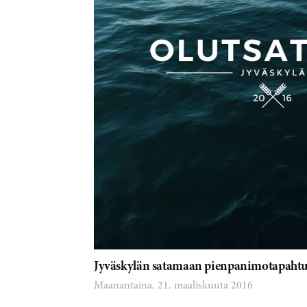
Jyväskylän satamaan pienpanimotapahtu
Maanantaina, 21. maaliskuuta 2016