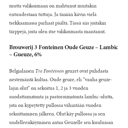
mutta valikoimaan on mahtunut muitakin
entuudestaan tuttuja. Ja tänään kävin vielä
tsekkaamassa parhaat päältä. Tässä siis joitakin
tärppejä, joita olen itse valikoimasta maistanut.
Brouwerij 3 Fonteinen Oude Geuze – Lambic
– Gueuze, 6%
Belgialaisen
Tre Fonteinen
geuzet ovat puhdasta
nestemäistä kultaa. Oude geuze, eli ”vanha geuze-
lajin olut” on sekoitus 1, 2 ja 3 vuoden
suodattamatonta ja pastoroimatonta lambic-olutta,
jota on kypsytetty pullossa vähintään vuoden
sekoittamisen jälkeen. Olut käy pullossa ja sen
uudelleenkäyminen antaa Geuzelle sen kuuluisan