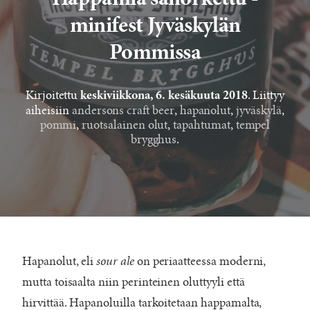
Happamia sanoi kettu -
minifest Jyväskylän
Pommissa
Kirjoitettu
. Liittyy
keskiviikkona, 6. kesäkuuta 2018
aiheisiin
andersons craft beer
,
hapanolut
,
jyväskylä
,
pommi
,
ruotsalainen olut
,
tapahtumat
,
tempel
brygghus
.
Hapanolut, eli
sour ale
on periaatteessa moderni,
mutta toisaalta niin perinteinen oluttyyli että
hirvittää. Hapanoluilla tarkoitetaan happamalta,