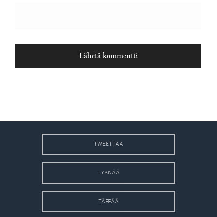
TWEETTAA
TYKKÄÄ
TÄPPÄÄ