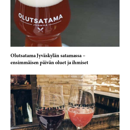
Olutsatama Jyväskylän satamassa –
ensimmäisen päivän oluet ja ihmiset