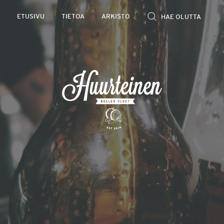
Rollen
ETUSIVU
TIETOA
ARKISTO
kevyet
olutarviot