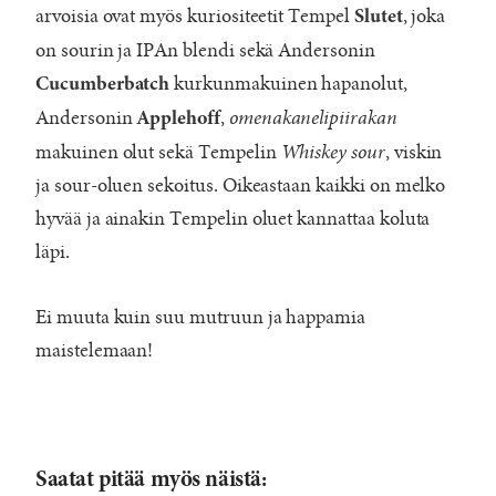
arvoisia ovat myös kuriositeetit Tempel
, joka
Slutet
on sourin ja IPAn blendi sekä Andersonin
kurkunmakuinen hapanolut,
Cucumberbatch
Andersonin
,
omenakanelipiirakan
Applehoff
makuinen olut sekä Tempelin
Whiskey sour
, viskin
ja sour-oluen sekoitus. Oikeastaan kaikki on melko
hyvää ja ainakin Tempelin oluet kannattaa koluta
läpi.
Ei muuta kuin suu mutruun ja happamia
maistelemaan!
Saatat pitää myös näistä: