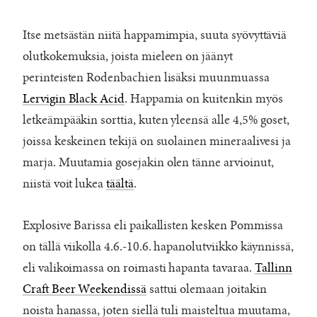
Itse metsästän niitä happamimpia, suuta syövyttäviä
olutkokemuksia, joista mieleen on jäänyt
perinteisten Rodenbachien lisäksi muunmuassa
Lervigin Black Acid
. Happamia on kuitenkin myös
letkeämpääkin sorttia, kuten yleensä alle 4,5% goset,
joissa keskeinen tekijä on suolainen mineraalivesi ja
marja. Muutamia gosejakin olen tänne arvioinut,
niistä voit lukea
täältä
.
Explosive Barissa eli paikallisten kesken Pommissa
on tällä viikolla 4.6.-10.6. hapanolutviikko käynnissä,
eli valikoimassa on roimasti hapanta tavaraa.
Tallinn
Craft Beer Weekendissä
sattui olemaan joitakin
noista hanassa, joten siellä tuli maisteltua muutama,