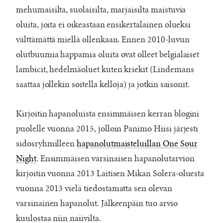
mehumaisilta, suolaisilta, marjaisilta maistuvia
oluita, joita ei oikeastaan ensikertalainen olueksi
välttämättä miellä ollenkaan. Ennen 2010-luvun
olutbuumia happamia oluita ovat olleet belgialaiset
lambicit, hedelmäoluet kuten kriekit (Lindemans
saattaa jollekin soitella kelloja) ja jotkin saisonit.
Kirjoitin hapanoluista ensimmäisen kerran blogini
puolelle vuonna 2015, jolloin Panimo Hiisi järjesti
sidosryhmilleen
hapanolutmaisteluillan One Sour
Night
. Ensimmäisen varsinaisen hapanolutarvion
kirjoitin vuonna 2013 Laitisen Mikan Solera-oluesta
vuonna 2013 vielä tiedostamatta sen olevan
varsinainen hapanolut. Jälkeenpäin tuo arvio
kuulostaa niin naiivilta.