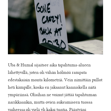
Uba & Humal sijaitsee aika tapahtuma-alueen
lähettyvillä, joten oli vähän hölmöä rampata
edestakaisin monta kilometriä. Vein nimittäin pullot
heti kämpille, koska en jaksanut kanniskella niitä
ympäriinsä. Olisihan ne voinut jättää tapahtuman
narikkaankin, mutta ovien aukeamiseen tuossa
vaiheessa oli vielä yli kaksi tuntia. Päästyäni