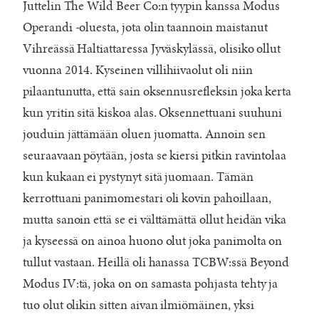
Juttelin The Wild Beer Co:n tyypin kanssa Modus
Operandi -oluesta, jota olin taannoin maistanut
Vihreässä Haltiattaressa Jyväskylässä, olisiko ollut
vuonna 2014. Kyseinen villihiivaolut oli niin
pilaantunutta, että sain oksennusrefleksin joka kerta
kun yritin sitä kiskoa alas. Oksennettuani suuhuni
jouduin jättämään oluen juomatta. Annoin sen
seuraavaan pöytään, josta se kiersi pitkin ravintolaa
kun kukaan ei pystynyt sitä juomaan. Tämän
kerrottuani panimomestari oli kovin pahoillaan,
mutta sanoin että se ei välttämättä ollut heidän vika
ja kyseessä on ainoa huono olut joka panimolta on
tullut vastaan. Heillä oli hanassa TCBW:ssä Beyond
Modus IV:tä, joka on on samasta pohjasta tehty ja
tuo olut olikin sitten aivan ilmiömäinen, yksi