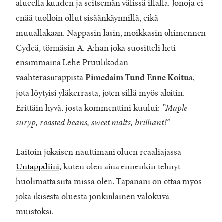
alueella kuuden ja seitsemän välissä illalla. Jonoja ei
enää tuolloin ollut sisäänkäynnillä, eikä
muuallakaan. Nappasin lasin, moikkasin ohimennen
Cydeä, törmäsin A. A:han joka suositteli heti
ensimmäinä Lehe Pruulikodan
vaahterasiirappista
a,
Pimedaim Tund Enne Koitu
jota löytyisi yläkerrasta, joten sillä myös aloitin.
Erittäin hyvä, josta kommenttini kuului:
”Maple
suryp, roasted beans, sweet malts, brilliant!”
Laitoin jokaisen nauttimani oluen reaaliajassa
Untappdiini
, kuten olen aina ennenkin tehnyt
huolimatta siitä missä olen. Tapanani on ottaa myös
joka ikisestä oluesta jonkinlainen valokuva
muistoksi.