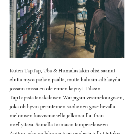
Kuten TapTap, Uba & Humalastakin olisi saanut
olutta myös paikan päältä, mutta halusin silti käydä
jossain missä en ole ennen käynyt. Tilasin
TapTapista tanskalaisen Warpigsin vesimelonigosen,
joka oli hyvin perinteinen suolainen gose lievällä
melonisen-kasvismaisella jälkimaulla. Ihan
miellyttävä. Samalla törmäsin tamperelaiseen
Anttiin, joka on lähinnä työn puolesta tullut tutuksi,