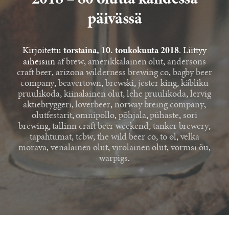
2018 – 80 olutta kahdessa
päivässä
Kirjoitettu
. Liittyy
torstaina, 10. toukokuuta 2018
aiheisiin
af brew
,
amerikkalainen olut
,
andersons
craft beer
,
arizona wilderness brewing co
,
bagby beer
company
,
beavertown
,
brewski
,
jester king
,
käbliku
pruulikoda
,
kiinalainen olut
,
lehe pruulikoda
,
lervig
aktiebryggeri
,
loverbeer
,
norway breing company
,
olutfestarit
,
omnipollo
,
põhjala
,
pühaste
,
sori
brewing
,
tallinn craft beer weekend
,
tanker brewery
,
tapahtumat
,
tcbw
,
the wild beer co
,
to øl
,
velka
morava
,
venäläinen olut
,
virolainen olut
,
vormsi õu
,
warpigs
.