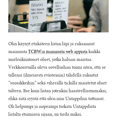
Olin käynyt etukäteen listan läpi ja ruksannut
mainiosta
TCBW:n mainiosta web appista
kaikki
mielenkiintoiset oluet, jotka haluan maistaa.
Verkkosivuilla oleva sovellushan toimi siten, että se
tallensi (ilmeisesti evästeisiin) tähdellä ruksatut
”suosikkeihin” sekä vihreällä tickillä maistetut oluet
talteen. Itse koin listan jotenkin haasteellisemmaksi,
ehkä siitä syystä että olen niin Untappdiin tottunut.
Oli helpompi ja nopeampi tsekata Untappdista
listalta etsimisen sijaan, en tiedä miksi.