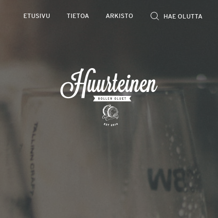
Rollen
ETUSIVU
TIETOA
ARKISTO
kevyet
olutarviot