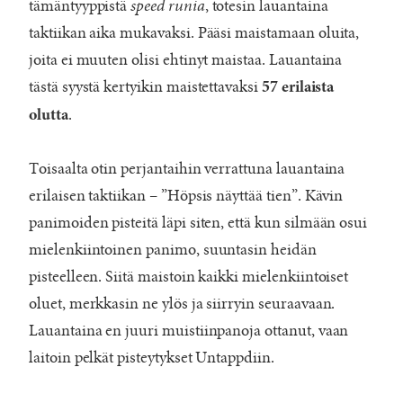
tämäntyyppistä
speed runia
, totesin lauantaina
taktiikan aika mukavaksi. Pääsi maistamaan oluita,
joita ei muuten olisi ehtinyt maistaa. Lauantaina
tästä syystä kertyikin maistettavaksi
57 erilaista
.
olutta
Toisaalta otin perjantaihin verrattuna lauantaina
erilaisen taktiikan – ”Höpsis näyttää tien”. Kävin
panimoiden pisteitä läpi siten, että kun silmään osui
mielenkiintoinen panimo, suuntasin heidän
pisteelleen. Siitä maistoin kaikki mielenkiintoiset
oluet, merkkasin ne ylös ja siirryin seuraavaan.
Lauantaina en juuri muistiinpanoja ottanut, vaan
laitoin pelkät pisteytykset Untappdiin.