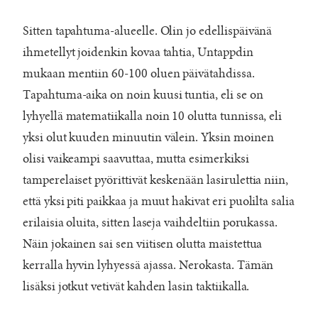
Sitten tapahtuma-alueelle. Olin jo edellispäivänä
ihmetellyt joidenkin kovaa tahtia, Untappdin
mukaan mentiin 60-100 oluen päivätahdissa.
Tapahtuma-aika on noin kuusi tuntia, eli se on
lyhyellä matematiikalla noin 10 olutta tunnissa, eli
yksi olut kuuden minuutin välein. Yksin moinen
olisi vaikeampi saavuttaa, mutta esimerkiksi
tamperelaiset pyörittivät keskenään lasirulettia niin,
että yksi piti paikkaa ja muut hakivat eri puolilta salia
erilaisia oluita, sitten laseja vaihdeltiin porukassa.
Näin jokainen sai sen viitisen olutta maistettua
kerralla hyvin lyhyessä ajassa. Nerokasta. Tämän
lisäksi jotkut vetivät kahden lasin taktiikalla.