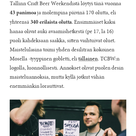
Tallinn Craft Beer Weekendistä löytyi tänä vuonna
ja molempina päivinä 170 olutta, eli
43 panimoa
yhteensä
. Ensimmäiset kaksi
340 erilaista olutta
hanaa olivat auki avaamishetkestä (pe 17, la 16)
puoli kahdeksaan saakka, sitten vaihtuivat oluet.
Maistelulasina toimi yhden desilitran kokoinen
Mosella -tyyppinen gobletti, eli
tällainen
. TCBW:n
logolla, luonnollisesti. Annokset olivat puolen desin
maisteluannoksia, mutta kyllä jotkut vähän
enemmänkin lorauttivat.