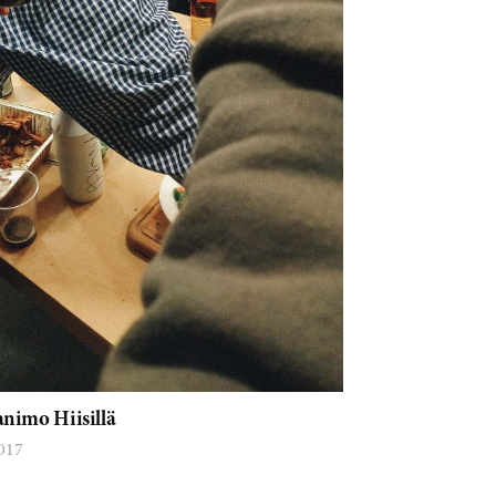
animo Hiisillä
017