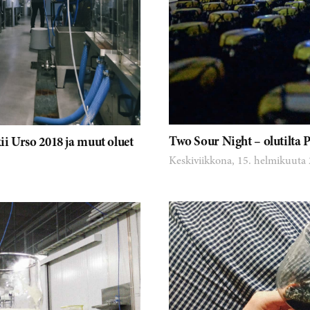
Two Sour Night – olutilta 
i Urso 2018 ja muut oluet
Keskiviikkona, 15. helmikuuta