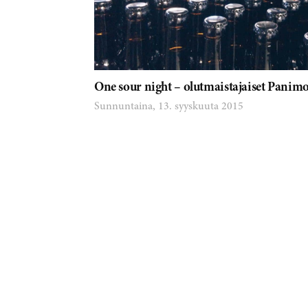
One sour night – olutmaistajaiset Panimo
Sunnuntaina, 13. syyskuuta 2015