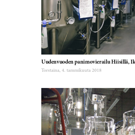
Uudenvuoden panimovierailu Hiisillä, Iki
Torstaina, 4. tammikuuta 2018