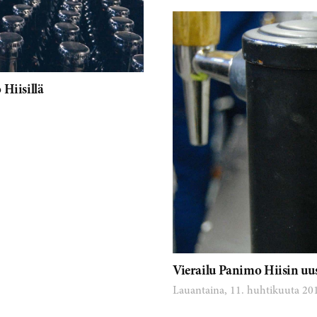
 Hiisillä
Vierailu Panimo Hiisin uusi
Lauantaina, 11. huhtikuuta 20