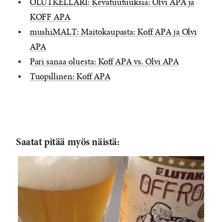
OLUTKELLARI: Kevätuutuuksia: Olvi APA ja
3
/5
KOFF APA
based
mushiMALT: Maitokaupasta: Koff APA ja Olvi
on
APA
568
Pari sanaa oluesta: Koff APA vs. Olvi APA
reviews
Tuopillinen: Koff APA
Saatat pitää myös näistä: