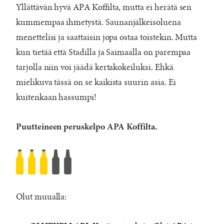
Yllättävän hyvä APA Koffilta, mutta ei herätä sen
kummempaa ihmetystä. Saunanjälkeisoluena
menettelisi ja saattaisin jopa ostaa toistekin. Mutta
kun tietää että Stadilla ja Saimaalla on parempaa
tarjolla niin voi jäädä kertakokeiluksi. Ehkä
mielikuva tässä on se kaikista suurin asia. Ei
kuitenkaan hassumpi!
Puutteineen peruskelpo APA Koffilta.
Voiko
Koff
olla
Olut muualla:
hyvää?
Rated