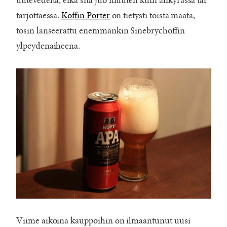
uutevedeltä, eikä sitä juo muuten kuin änkyrässä tai
tarjottaessa.
Koffin Porter
on tietysti toista maata,
tosin lanseerattu enemmänkin Sinebrychoffin
ylpeydenaiheena.
Viime aikoina kauppoihin on ilmaantunut uusi