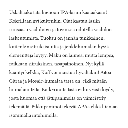
Uskaltaako tätä hienoon IPA-lasiin kaataakaan?
Kokeillaan nyt kuitenkin. Olut kaatuu lasiin
runsaasti vaahdoten ja tovin saa odotella vaahdon
laskeutumista. Tuoksu on jännän tunkkainen,
kuitenkin sitruksisuutta ja jenkkihumalan hyviä
elementtejä löytyy. Maku on laimea, mutta lempeä,
raikkaan sitruksinen, tasapainoinen. Nyt kyllä
kääntyi kelkka, Koff voi maistua hyvältäkin! Aitoa
Citraa ja Mosaic-humalaa tässä on, eikä mitään
humalauutetta. Katkeruutta tästä ei hirveästi löydy,
josta huomaa että jättipanimolta on viimeistely
tekemättä. Pikkupanimot tekevät APAa ehkä hieman
isommalla intohimolla.