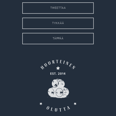
TWEETTAA
TYKKÄÄ
TÄPPÄÄ