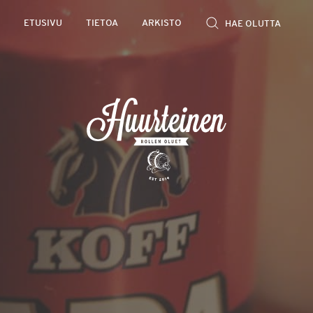
Rollen
ETUSIVU
TIETOA
ARKISTO
kevyet
olutarviot