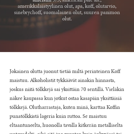
aiheisiin
3/5
,
american pale ale
,
amerikkalaistyylinen olut
,
apa
,
koff
,
olutarvio
,
sinebrychoff
,
suomalainen olut
,
suuren panimon
olut
.
Jokainen olutta juonut tietää miltä perinteinen Koff
maistuu. Alkoholistit tykkäävät ainakin hinnasta,
joskus niitä tölkkejä sai yksittäin 70 sentillä. Vieläkin
näkee kaupassa kun jotkut ostaa kasapäin yksittäisiä
tölkkejä. Olutharrastaja, kuten minä, karttaa Koffin
punatölkkistä lageria kuin ruttoa. Se maistuu
eltaantuneelta, huonolla tavalla kitkerän metalliselta