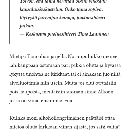
Toivon, että tämä herättää oikein vilkkaan
kansalaiskeskustelun. Onko tämä sopiva,
löytyykö parempia keinoja, puoluesihteeri
jatkaa.
— Keskustan puoluesihteeri Timo Laaninen
Mietipä Timo ihan järjellä. Normipuliukko menee
lähikauppaan ostamaan pari päkkiä olutta ja hyvässä
lykyssä unohtaa ne kirkkaat, tai ei ainakaan juo niitä
aivoliuottimia niin usein. Mutta jos olut otettaisiin
pois kaupoista, mentäisiin suoraan sinne Alkoon,
jossa on viinat ensimmäisenä.
Kuinka moni alkoholiongelmainen päättäisi ottaa
mietoa olutta kirkkaan viinan sijasta, jos saisi valita?