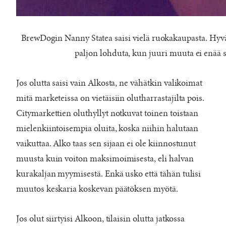
BrewDogin Nanny Statea saisi vielä ruokakaupasta. Hyvä
paljon lohduta, kun juuri muuta ei enää 
Jos olutta saisi vain Alkosta, ne vähätkin valikoimat
mitä marketeissa on vietäisiin olutharrastajilta pois.
Citymarkettien oluthyllyt notkuvat toinen toistaan
mielenkiintoisempia oluita, koska niihin halutaan
vaikuttaa. Alko taas sen sijaan ei ole kiinnostunut
muusta kuin voiton maksimoimisesta, eli halvan
kurakaljan myymisestä. Enkä usko että tähän tulisi
muutos keskaria koskevan päätöksen myötä.
Jos olut siirtyisi Alkoon, tilaisin olutta jatkossa