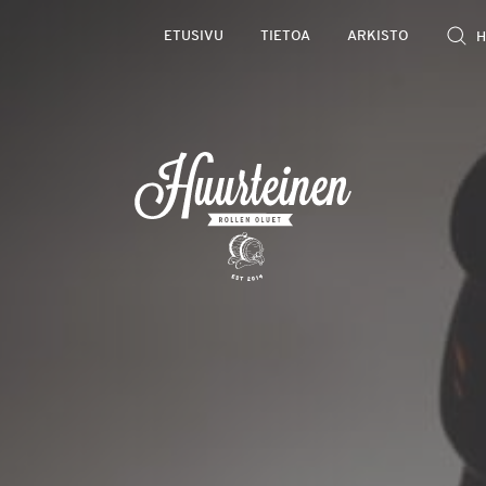
Rollen
ETUSIVU
TIETOA
ARKISTO
kevyet
olutarviot