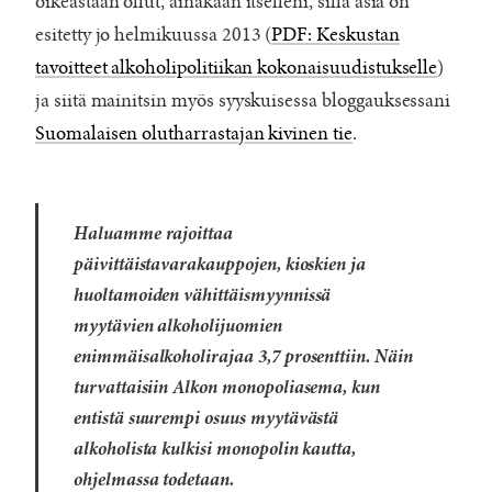
oikeastaan ollut, ainakaan itselleni, sillä asia on
esitetty jo helmikuussa 2013 (
PDF: Keskustan
tavoitteet alkoholipolitiikan kokonaisuudistukselle
)
ja siitä mainitsin myös syyskuisessa bloggauksessani
Suomalaisen olutharrastajan kivinen tie
.
Haluamme rajoittaa
päivittäistavarakauppojen, kioskien ja
huoltamoiden vähittäismyynnissä
myytävien alkoholijuomien
enimmäisalkoholirajaa 3,7 prosenttiin. Näin
turvattaisiin Alkon monopoliasema, kun
entistä suurempi osuus myytävästä
alkoholista kulkisi monopolin kautta,
ohjelmassa todetaan.