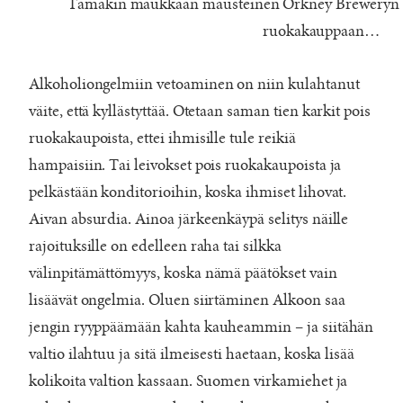
Tämäkin maukkaan mausteinen Orkney Breweryn gol
ruokakauppaan…
Alkoholiongelmiin vetoaminen on niin kulahtanut
väite, että kyllästyttää. Otetaan saman tien karkit pois
ruokakaupoista, ettei ihmisille tule reikiä
hampaisiin. Tai leivokset pois ruokakaupoista ja
pelkästään konditorioihin, koska ihmiset lihovat.
Aivan absurdia. Ainoa järkeenkäypä selitys näille
rajoituksille on edelleen raha tai silkka
välinpitämättömyys, koska nämä päätökset vain
lisäävät ongelmia. Oluen siirtäminen Alkoon saa
jengin ryyppäämään kahta kauheammin – ja siitähän
valtio ilahtuu ja sitä ilmeisesti haetaan, koska lisää
kolikoita valtion kassaan. Suomen virkamiehet ja