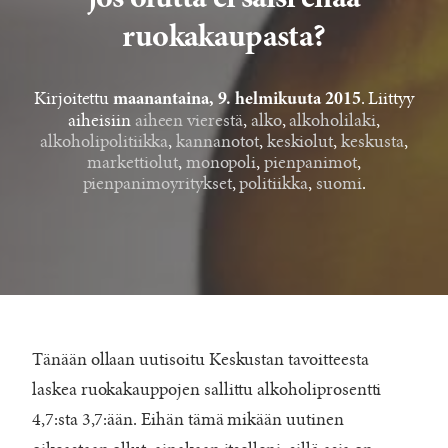
jos olutta ei saisi enää
ruokakaupasta?
Kirjoitettu
. Liittyy
maanantaina, 9. helmikuuta 2015
aiheisiin
aiheen vierestä
,
alko
,
alkoholilaki
,
alkoholipolitiikka
,
kannanotot
,
keskiolut
,
keskusta
,
markettiolut
,
monopoli
,
pienpanimot
,
pienpanimoyritykset
,
politiikka
,
suomi
.
Tänään ollaan uutisoitu Keskustan tavoitteesta
laskea ruokakauppojen sallittu alkoholiprosentti
4,7:sta 3,7:ään. Eihän tämä mikään uutinen