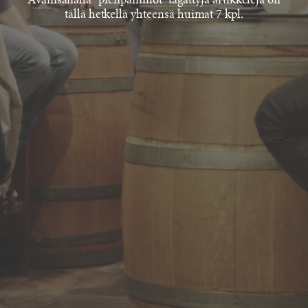
Avainsanalla "pienpanimot" tägättyjä artikkeleja on
tällä hetkellä yhteensä huimat 7 kpl.