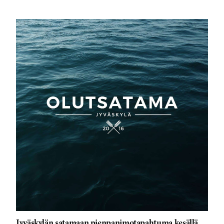
Jyväskylän satamaan pienpanimotapahtuma kesällä