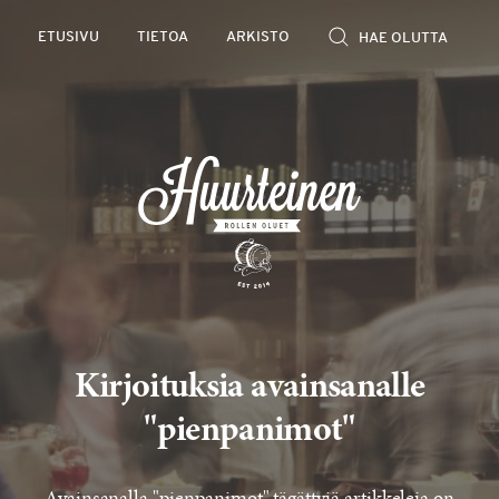
Rollen
ETUSIVU
TIETOA
ARKISTO
kevyet
olutarviot
Kirjoituksia avainsanalle
"pienpanimot"