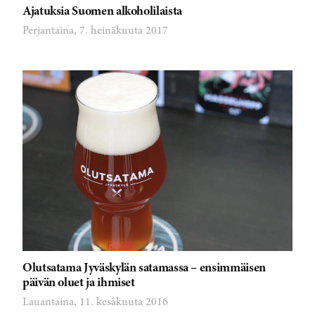
Ajatuksia Suomen alkoholilaista
Perjantaina, 7. heinäkuuta 2017
Olutsatama Jyväskylän satamassa – ensimmäisen
päivän oluet ja ihmiset
Lauantaina, 11. kesäkuuta 2016