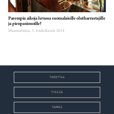
Parempia aikoja luvassa suomalaisille olutharrastajille
ja pienpanimoille?
Maanantaina, 5. toukokuuta 2014
TWEETTAA
TYKKÄÄ
TÄPPÄÄ