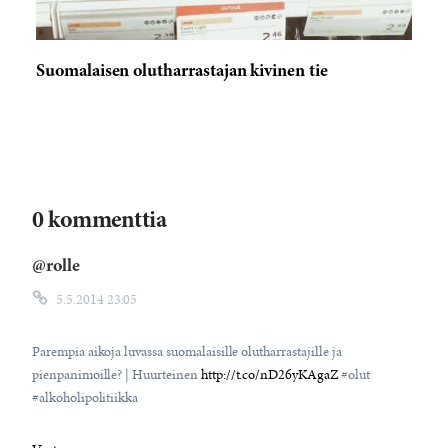
Suomalaisen olutharrastajan kivinen tie
0 kommenttia
@rolle
5.5.2014 23:05
Parempia aikoja luvassa suomalaisille olutharrastajille ja
pienpanimoille? | Huurteinen
http://t.co/nD26yKAgaZ
#olut
#alkoholipolitiikka