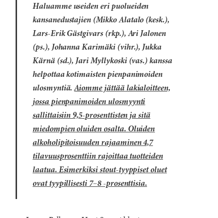
Haluamme useiden eri puolueiden
kansanedustajien (Mikko Alatalo (kesk.),
Lars-Erik Gästgivars (rkp.), Ari Jalonen
(ps.), Johanna Karimäki (vihr.), Jukka
Kärnä (sd.), Jari Myllykoski (vas.) kanssa
helpottaa kotimaisten pienpanimoiden
ulosmyntiä.
Aiomme jättää lakialoitteen,
jossa pienpanimoiden ulosmyynti
sallittaisiin 9,5-prosenttisten ja sitä
miedompien oluiden osalta. Oluiden
alkoholipitoisuuden rajaaminen 4,7
tilavuusprosenttiin rajoittaa tuotteiden
laatua. Esimerkiksi stout-tyyppiset oluet
ovat tyypillisesti 7–8 -prosenttisia.