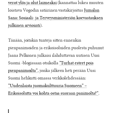
verot ylös ja olut laimeaksi
(kannattaa lukea muuten
loistava Vogodin satiirinen vastakirjoitus
Jumalan
Sana: Sosiaali- ja Terveysministeriön koevastauksen
julkinen arviointi
).
Tänään, joitakin tunteja sitten ennenkin
pienpanimoiden ja erikoisoluiden puolesta puhunut
Jaana Pelkonen julkaisi ilahduttavan uutisen Uusi
Suomi -blogissaan otsikolla
”Turhat esteet pois
pienpanimoilta”
, jonka jälkeen heti perään Uusi
Suomi hehkutti omassa verkkolehdessään:
”Uudenlaista juomakulttuuria Suomeen” –
Erikoisolutta voi kohta ostaa suoraan panimolta?”
.