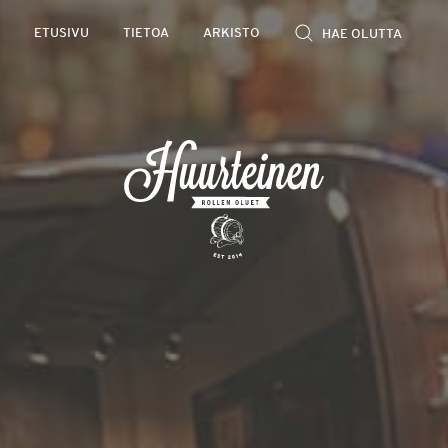
Rollen
ETUSIVU
TIETOA
ARKISTO
kevyet
olutarviot