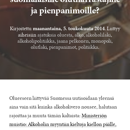
suomalaisille olutharrastajille
ja pienpanimoille?
Kirjoitettu
. Liittyy
maanantaina, 5. toukokuuta 2014
aiheisiin
ajatuksia oluesta
,
alko
,
alkoholilaki
,
alkoholipolitiikka
,
jaana pelkonen
,
monopoli
,
olutlaki
,
pienpanimot
,
politiikka
.
Olueeseen liittyvää Suomessa uutisoidaan yleensä
aina vain sitä kuinka alkoholivero nousee, halutaan
rajoittaa ja muuta tämän kaltaista:
Ministeriön
muistio: Alkoholin myyntiin kieltoja kiellon päälle,