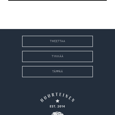
TWEETTAA
TYKKÄÄ
TÄPPÄÄ