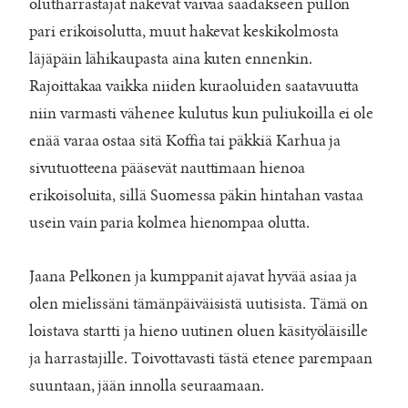
olutharrastajat näkevät vaivaa saadakseen pullon
pari erikoisolutta, muut hakevat keskikolmosta
läjäpäin lähikaupasta aina kuten ennenkin.
Rajoittakaa vaikka niiden kuraoluiden saatavuutta
niin varmasti vähenee kulutus kun puliukoilla ei ole
enää varaa ostaa sitä Koffia tai päkkiä Karhua ja
sivutuotteena pääsevät nauttimaan hienoa
erikoisoluita, sillä Suomessa päkin hintahan vastaa
usein vain paria kolmea hienompaa olutta.
Jaana Pelkonen ja kumppanit ajavat hyvää asiaa ja
olen mielissäni tämänpäiväisistä uutisista. Tämä on
loistava startti ja hieno uutinen oluen käsityöläisille
ja harrastajille. Toivottavasti tästä etenee parempaan
suuntaan, jään innolla seuraamaan.