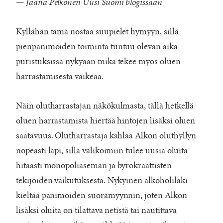
— Jaana Pelkonen Uusi Suomi blogissaan
Kyllähän tämä nostaa suupielet hymyyn, sillä
pienpanimoiden toiminta tuntuu olevan aika
puristuksissa nykyään mikä tekee myös oluen
harrastamisesta vaikeaa.
Näin olutharrastajan näkökulmasta, tällä hetkellä
oluen harrastamista hiertää hintojen lisäksi oluen
saatavuus. Olutharrastaja kahlaa Alkon oluthyllyn
nopeasti läpi, sillä valikoimiin tulee uusia oluita
hitaasti monopoliaseman ja byrokraattisten
tekijöiden vaikutuksesta. Nykyinen alkoholilaki
kieltää panimoiden suoramyynnin, joten Alkon
lisäksi oluita on tilattava netistä tai nautittava