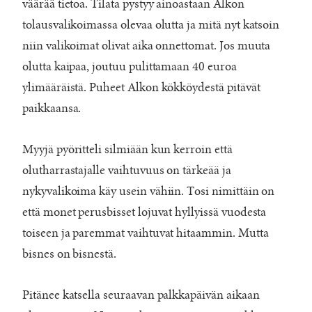
väärää tietoa. Tilata pystyy ainoastaan Alkon
tolausvalikoimassa olevaa olutta ja mitä nyt katsoin
niin valikoimat olivat aika onnettomat. Jos muuta
olutta kaipaa, joutuu pulittamaan 40 euroa
ylimääräistä. Puheet Alkon kökköydestä pitävät
paikkaansa.
Myyjä pyöritteli silmiään kun kerroin että
olutharrastajalle vaihtuvuus on tärkeää ja
nykyvalikoima käy usein vähiin. Tosi nimittäin on
että monet perusbisset lojuvat hyllyissä vuodesta
toiseen ja paremmat vaihtuvat hitaammin. Mutta
bisnes on bisnestä.
Pitänee katsella seuraavan palkkapäivän aikaan