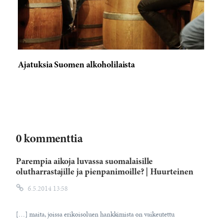
Ajatuksia Suomen alkoholilaista
0 kommenttia
Parempia aikoja luvassa suomalaisille
olutharrastajille ja pienpanimoille? | Huurteinen
6.5.2014 13:58
[…] maita, joissa erikoisoluen hankkimista on vaikeutettu