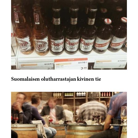
Suomalaisen olutharrastajan kivinen tie