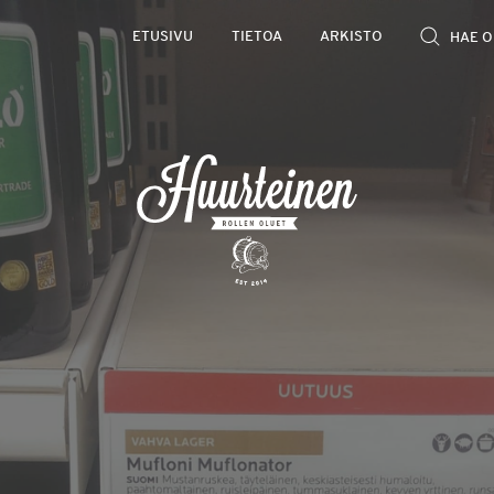
Rollen
ETUSIVU
TIETOA
ARKISTO
kevyet
olutarviot