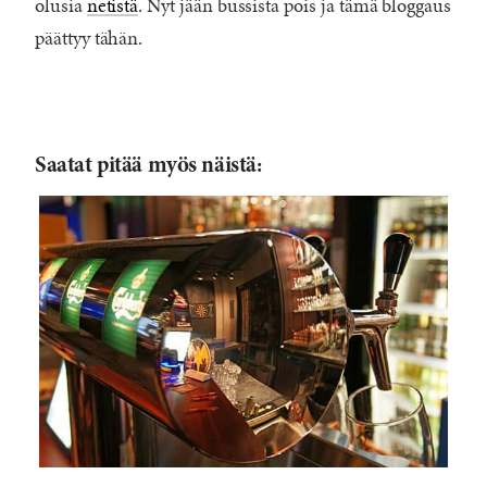
olusia
netistä
. Nyt jään bussista pois ja tämä bloggaus
päättyy tähän.
Saatat pitää myös näistä: