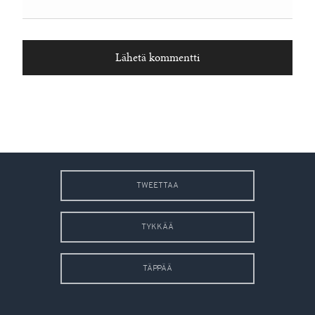
TWEETTAA
TYKKÄÄ
TÄPPÄÄ