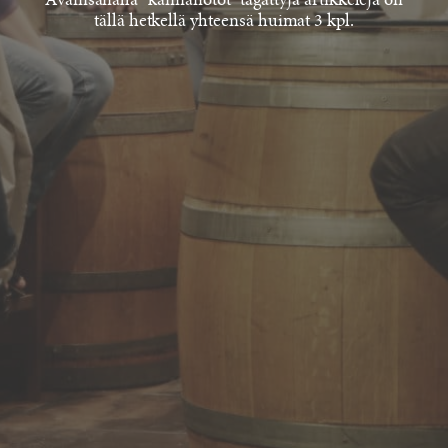
Avainsanalla "kannanotot" tägättyjä artikkeleja on
tällä hetkellä yhteensä huimat 3 kpl.