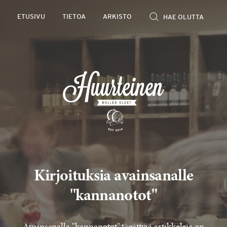
Rollen
ETUSIVU
TIETOA
ARKISTO
kevyet
olutarviot
Kirjoituksia avainsanalle
"kannanotot"