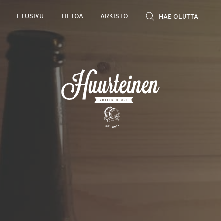
Rollen
ETUSIVU
TIETOA
ARKISTO
kevyet
olutarviot