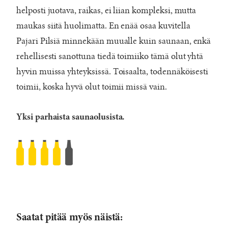
helposti juotava, raikas, ei liian kompleksi, mutta
maukas siitä huolimatta. En enää osaa kuvitella
Pajari Pilsiä minnekään muualle kuin saunaan, enkä
rehellisesti sanottuna tiedä toimiiko tämä olut yhtä
hyvin muissa yhteyksissä. Toisaalta, todennäköisesti
toimii, koska hyvä olut toimii missä vain.
Yksi parhaista saunaolusista.
Saunaoluena
Kiteen
Panimon
Pajari
Pils
Saatat pitää myös näistä:
Rated