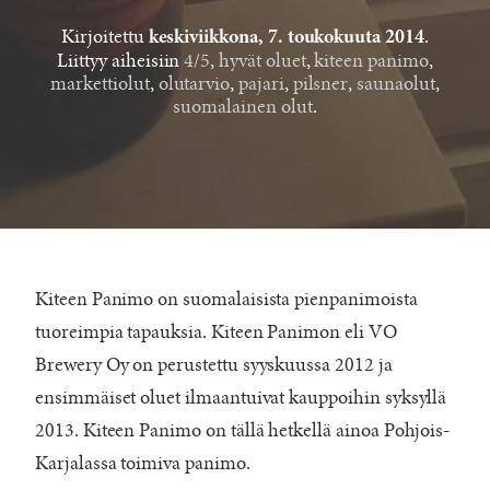
Kirjoitettu
.
keskiviikkona, 7. toukokuuta 2014
Liittyy aiheisiin
4/5
,
hyvät oluet
,
kiteen panimo
,
markettiolut
,
olutarvio
,
pajari
,
pilsner
,
saunaolut
,
suomalainen olut
.
Kiteen Panimo on suomalaisista pienpanimoista
tuoreimpia tapauksia. Kiteen Panimon eli VO
Brewery Oy on perustettu syyskuussa 2012 ja
ensimmäiset oluet ilmaantuivat kauppoihin syksyllä
2013. Kiteen Panimo on tällä hetkellä ainoa Pohjois-
Karjalassa toimiva panimo.