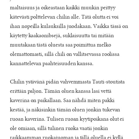
maltaisuus ja oikeastaan kaikki muukin peittyy
kätevästi polttelevan chilin alle. Tätä olutta ei voi
ihan nopeilla kulauksilla juodakaan. Vaikka tässä on
käytetty kaakaonibsejä, suklaisuutta tai mitään
muutakaan tästä oluesta saa poimittua melko
olemattomasti, sillä chili on vallitsevassa roolissa
kannattelevan paahteisuuden kanssa.
Chilin ystävänä pidän vahvemmasta Tauti-stoutista
erittäin paljon. Tämän oluen kanssa lasi vettä
kaverina on paikallaan. Saa nähdä miten pakki
kestää, ja näkisinkin tämän oluen jonkin tukevan
ruoan kaverina. Tulisen ruoan kyytipoikana olut ei
ole omiaan, sillä tulinen ruoka vaatii jonkin
raikkaamman ruokajuoman ja tällä oluella ei kyllä