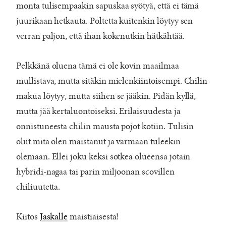
monta tulisempaakin sapuskaa syötyä, että ei tämä
juurikaan hetkauta. Poltetta kuitenkin löytyy sen
verran paljon, että ihan kokenutkin hätkähtää.
Pelkkänä oluena tämä ei ole kovin maailmaa
mullistava, mutta sitäkin mielenkiintoisempi. Chilin
makua löytyy, mutta siihen se jääkin. Pidän kyllä,
mutta jää kertaluontoiseksi. Erilaisuudesta ja
onnistuneesta chilin mausta pojot kotiin. Tulisin
olut mitä olen maistanut ja varmaan tuleekin
olemaan. Ellei joku keksi sotkea olueensa jotain
hybridi-nagaa tai parin miljoonan scovillen
chiliuutetta.
Kiitos
Jaskalle
maistiaisesta!