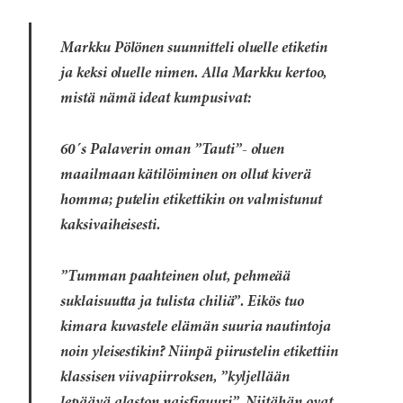
Markku Pölönen suunnitteli oluelle etiketin
ja keksi oluelle nimen. Alla Markku kertoo,
mistä nämä ideat kumpusivat:
60´s Palaverin oman ”Tauti”- oluen
maailmaan kätilöiminen on ollut kiverä
homma; putelin etikettikin on valmistunut
kaksivaiheisesti.
”Tumman paahteinen olut, pehmeää
suklaisuutta ja tulista chiliä”. Eikös tuo
kimara kuvastele elämän suuria nautintoja
noin yleisestikin? Niinpä piirustelin etikettiin
klassisen viivapiirroksen, ”kyljellään