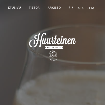
Rollen
ETUSIVU
TIETOA
ARKISTO
kevyet
olutarviot