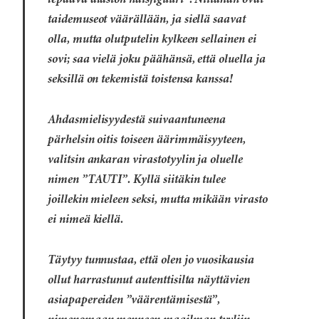
lepäävä alaston naisfiguuri”. Niitähän ovat
taidemuseot väärällään, ja siellä saavat
olla, mutta olutputelin kylkeen sellainen ei
sovi; saa vielä joku päähänsä, että oluella ja
seksillä on tekemistä toistensa kanssa!
Ahdasmielisyydestä suivaantuneena
pärhelsin oitis toiseen äärimmäisyyteen,
valitsin ankaran virastotyylin ja oluelle
nimen ”TAUTI”. Kyllä siitäkin tulee
joillekin mieleen seksi, mutta mikään virasto
ei nimeä kiellä.
Täytyy tunnustaa, että olen jo vuosikausia
ollut harrastunut autenttisilta näyttävien
asiapapereiden ”väärentämisestä”,