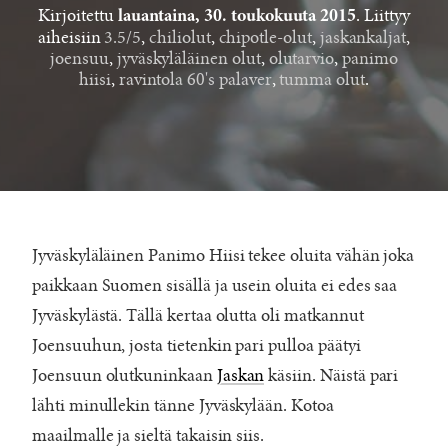
Kirjoitettu
. Liittyy
lauantaina, 30. toukokuuta 2015
aiheisiin
3.5/5
,
chiliolut
,
chipotle-olut
,
jaskankaljat
,
joensuu
,
jyväskyläläinen olut
,
olutarvio
,
panimo
hiisi
,
ravintola 60's palaver
,
tumma olut
.
Jyväskyläläinen Panimo Hiisi tekee oluita vähän joka
paikkaan Suomen sisällä ja usein oluita ei edes saa
Jyväskylästä. Tällä kertaa olutta oli matkannut
Joensuuhun, josta tietenkin pari pulloa päätyi
Joensuun olutkuninkaan
Jaskan
käsiin. Näistä pari
lähti minullekin tänne Jyväskylään. Kotoa
maailmalle ja sieltä takaisin siis.