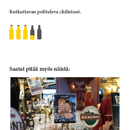
Kutkuttavan poltteleva chilistout.
Panimo
Hiisi
Tauti-
chilistout
Rated
Saatat pitää myös näistä:
3.5
/5
based
on
5482
reviews