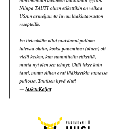
nimenomaan menneen maailman tyyliin.
Niinpä TAUTI-oluen etikettikin on velkaa
USA:n armeijan 40-luvun lääkintäosaston
resepteille.
En tietenkään ollut maistanut pulloon
tulevaa olutta, koska paneminen (oluen) oli
vielä kesken, kun suunnittelin etikettiä,
mutta nyt olen sen tehnyt: Chili iskee kuin
tauti, mutta siihen ovat lääkkeetkin samassa
pullossa. Tautisen hyvä olut!
—
JaskanKaljat