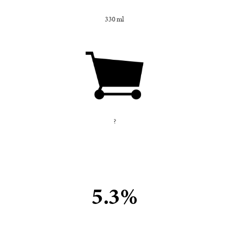
330 ml
?
5.3%