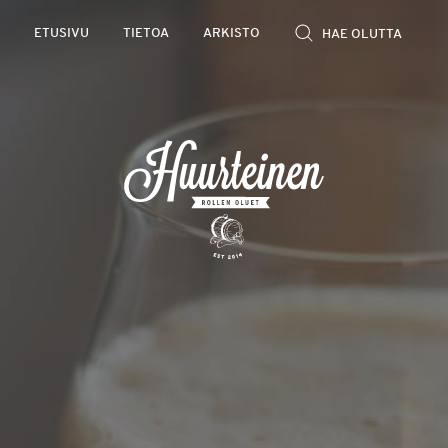
Rollen
ETUSIVU
TIETOA
ARKISTO
kevyet
olutarviot