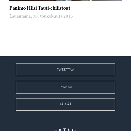
Panimo Hiisi Tauti-chilistout
Lauantaina, 30. toukokuuta 2015
TWEETTAA
TYKKÄÄ
TÄPPÄÄ