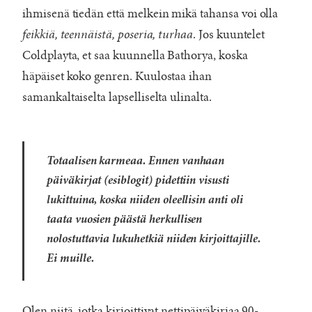
ihmisenä tiedän että melkein mikä tahansa voi olla
feikkiä, teennäistä, poseria, turhaa
. Jos kuuntelet
Coldplayta, et saa kuunnella Bathorya, koska
häpäiset koko genren. Kuulostaa ihan
samankaltaiselta lapselliselta ulinalta.
Totaalisen karmeaa. Ennen vanhaan
päiväkirjat (esiblogit) pidettiin visusti
lukittuina, koska niiden oleellisin anti oli
taata vuosien päästä herkullisen
nolostuttavia lukuhetkiä niiden kirjoittajille.
Ei muille.
Olen niitä, jotka kirjoittivat nettipäiväkirjaa 90-