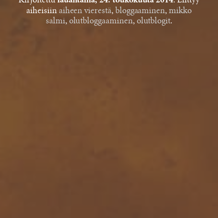
Kirjoitettu
. Liittyy
lauantaina, 24. toukokuuta 2014
aiheisiin
aiheen vierestä
,
bloggaaminen
,
mikko
salmi
,
olutbloggaaminen
,
olutblogit
.