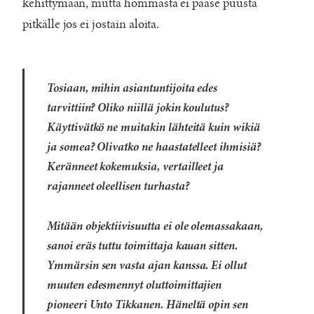
kehittymään, mutta hommasta ei pääse puusta
pitkälle jos ei jostain aloita.
Tosiaan, mihin asiantuntijoita edes
tarvittiin? Oliko niillä jokin koulutus?
Käyttivätkö ne muitakin lähteitä kuin wikiä
ja somea? Olivatko ne haastatelleet ihmisiä?
Keränneet kokemuksia, vertailleet ja
rajanneet oleellisen turhasta?
Mitään objektiivisuutta ei ole olemassakaan,
sanoi eräs tuttu toimittaja kauan sitten.
Ymmärsin sen vasta ajan kanssa. Ei ollut
muuten edesmennyt oluttoimittajien
pioneeri Unto Tikkanen. Häneltä opin sen