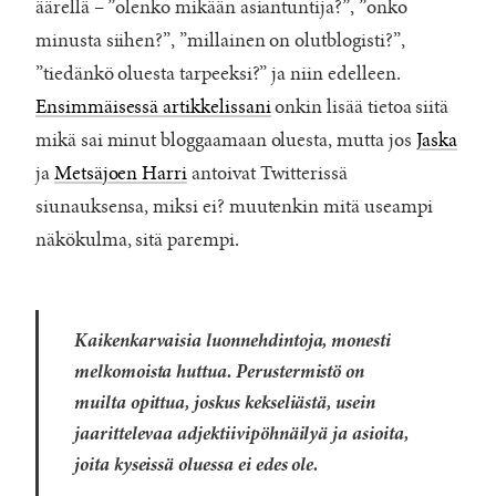
äärellä – ”olenko mikään asiantuntija?”, ”onko
minusta siihen?”, ”millainen on olutblogisti?”,
”tiedänkö oluesta tarpeeksi?” ja niin edelleen.
Ensimmäisessä artikkelissani
onkin lisää tietoa siitä
mikä sai minut bloggaamaan oluesta, mutta jos
Jaska
ja
Metsäjoen Harri
antoivat Twitterissä
siunauksensa, miksi ei? muutenkin mitä useampi
näkökulma, sitä parempi.
Kaikenkarvaisia luonnehdintoja, monesti
melkomoista huttua. Perustermistö on
muilta opittua, joskus kekseliästä, usein
jaarittelevaa adjektiivipöhnäilyä ja asioita,
joita kyseissä oluessa ei edes ole.