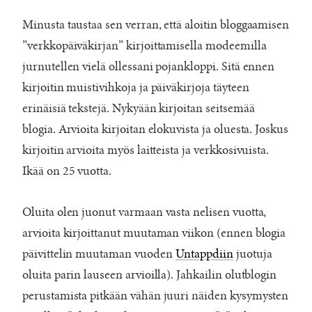
Minusta taustaa sen verran, että aloitin bloggaamisen
”verkkopäiväkirjan” kirjoittamisella modeemilla
jurnutellen vielä ollessani pojankloppi. Sitä ennen
kirjoitin muistivihkoja ja päiväkirjoja täyteen
erinäisiä tekstejä. Nykyään kirjoitan seitsemää
blogia. Arvioita kirjoitan elokuvista ja oluesta. Joskus
kirjoitin arvioita myös laitteista ja verkkosivuista.
Ikää on 25 vuotta.
Oluita olen juonut varmaan vasta nelisen vuotta,
arvioita kirjoittanut muutaman viikon (ennen blogia
päivittelin muutaman vuoden
Untappdiin
juotuja
oluita parin lauseen arvioilla). Jahkailin olutblogin
perustamista pitkään vähän juuri näiden kysymysten