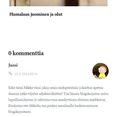
Humalaan juominen ja olut
0 kommenttia
Jussi
25.5.2014 00:34
Eikö tämä Mikko voisi jakaa omia mielipiteitään ja koittaa opettaa
ihmisiä jotka viljelee adjektiivihöttöä? Tuo hänen blogikirjoitus antaa
lapsellisen kuvan ja vahvistaa vain omahyväisen elitistin mielikuvaa.
Kuulostaa että Mikolta tais puskea maailmalle harkitsematonta
blogikirjoitusta.