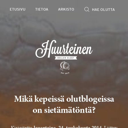
Rollen
ETUSIVU
TIETOA
ARKISTO
kevyet
olutarviot
Mikä kepeissä olutblogeissa
on sietämätöntä?