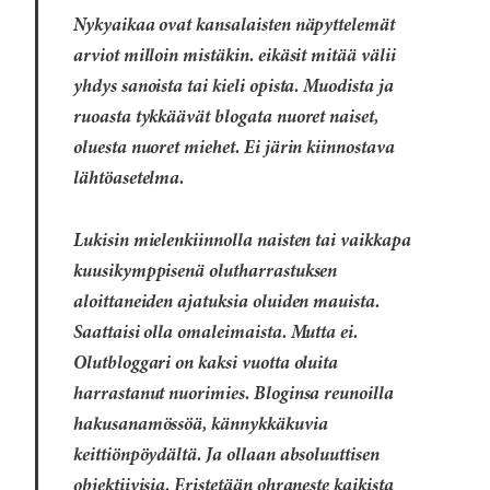
Nykyaikaa ovat kansalaisten näpyttelemät
arviot milloin mistäkin.
eikäsit mitää välii
yhdys sanoista tai kieli opista
. Muodista ja
ruoasta tykkäävät blogata nuoret naiset,
oluesta nuoret miehet. Ei järin kiinnostava
lähtöasetelma.
Lukisin mielenkiinnolla naisten tai vaikkapa
kuusikymppisenä olutharrastuksen
aloittaneiden ajatuksia oluiden mauista.
Saattaisi olla omaleimaista. Mutta ei.
Olutbloggari on kaksi vuotta oluita
harrastanut nuorimies. Bloginsa reunoilla
hakusanamössöä, kännykkäkuvia
keittiönpöydältä. Ja ollaan absoluuttisen
objektiivisia. Eristetään ohraneste kaikista