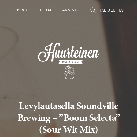
Rollen
ETUSIVU
TIETOA
ARKISTO
kevyet
olutarviot
Levylautasella Soundville
Brewing – ”Boom Selecta”
(Sour Wit Mix)