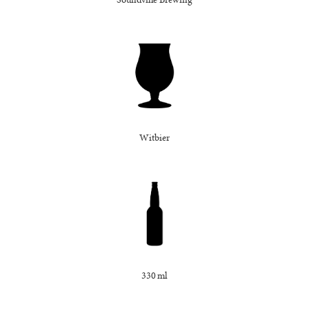
Soundville Brewing
Witbier
330 ml