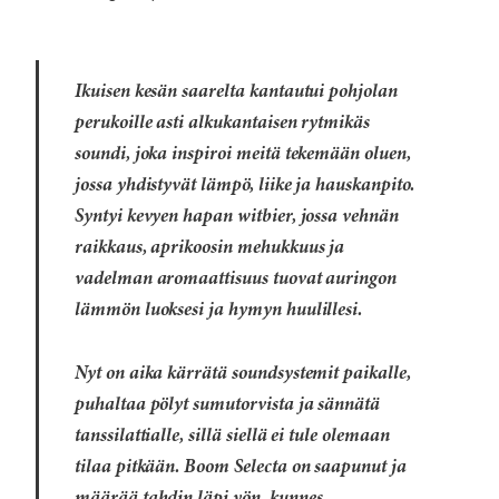
Ikuisen kesän saarelta kantautui pohjolan
perukoille asti alkukantaisen rytmikäs
soundi, joka inspiroi meitä tekemään oluen,
jossa yhdistyvät lämpö, liike ja hauskanpito.
Syntyi kevyen hapan witbier, jossa vehnän
raikkaus, aprikoosin mehukkuus ja
vadelman aromaattisuus tuovat auringon
lämmön luoksesi ja hymyn huulillesi.
Nyt on aika kärrätä soundsystemit paikalle,
puhaltaa pölyt sumutorvista ja sännätä
tanssilattialle, sillä siellä ei tule olemaan
tilaa pitkään. Boom Selecta on saapunut ja