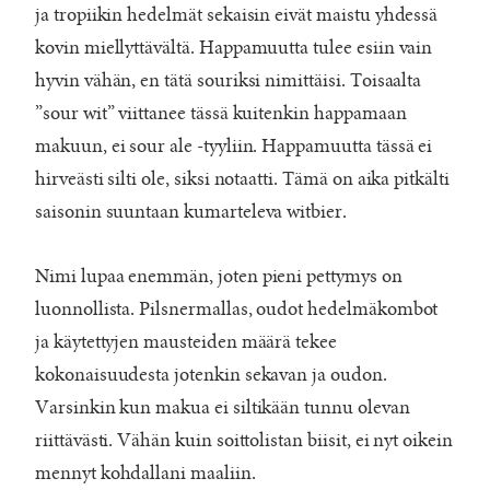
ja tropiikin hedelmät sekaisin eivät maistu yhdessä
kovin miellyttävältä. Happamuutta tulee esiin vain
hyvin vähän, en tätä souriksi nimittäisi. Toisaalta
”sour wit” viittanee tässä kuitenkin happamaan
makuun, ei sour ale -tyyliin. Happamuutta tässä ei
hirveästi silti ole, siksi notaatti. Tämä on aika pitkälti
saisonin suuntaan kumarteleva witbier.
Nimi lupaa enemmän, joten pieni pettymys on
luonnollista. Pilsnermallas, oudot hedelmäkombot
ja käytettyjen mausteiden määrä tekee
kokonaisuudesta jotenkin sekavan ja oudon.
Varsinkin kun makua ei siltikään tunnu olevan
riittävästi. Vähän kuin soittolistan biisit, ei nyt oikein
mennyt kohdallani maaliin.