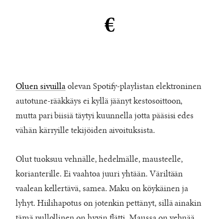
€
Oluen sivuilla
olevan Spotify-playlistan elektroninen
autotune-rääkkäys ei kyllä jäänyt kestosoittoon,
mutta pari biisiä täytyi kuunnella jotta pääsisi edes
vähän kärryille tekijöiden aivoituksista.
Olut tuoksuu vehnälle, hedelmälle, mausteelle,
korianterille. Ei vaahtoa juuri yhtään. Väriltään
vaalean kellertävä, samea. Maku on köykäinen ja
lyhyt. Hiilihapotus on jotenkin pettänyt, sillä ainakin
tämä pullollinen on hyvin flätti. Maussa on vehnää,