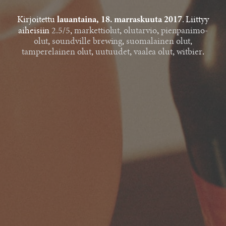
Kirjoitettu
. Liittyy
lauantaina, 18. marraskuuta 2017
aiheisiin
2.5/5
,
markettiolut
,
olutarvio
,
pienpanimo-
olut
,
soundville brewing
,
suomalainen olut
,
tamperelainen olut
,
uutuudet
,
vaalea olut
,
witbier
.