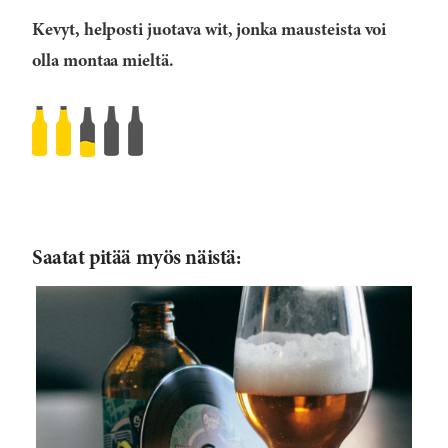
Kevyt, helposti juotava wit, jonka mausteista voi
olla montaa mieltä.
Levylautasella
Soundville
Brewing
–
”Boom
Saatat pitää myös näistä:
Selecta”
(Sour
Wit
Mix)
Rated
2.5
/5