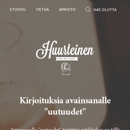
Rollen
ETUSIVU
TIETOA
ARKISTO
kevyet
olutarviot
Kirjoituksia avainsanalle
"uutuudet"