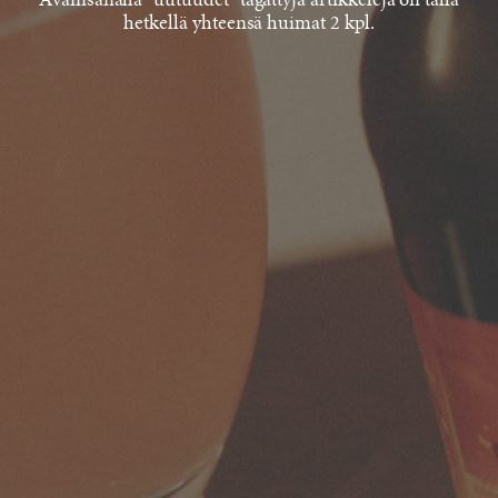
Avainsanalla "uutuudet" tägättyjä artikkeleja on tällä
hetkellä yhteensä huimat 2 kpl.