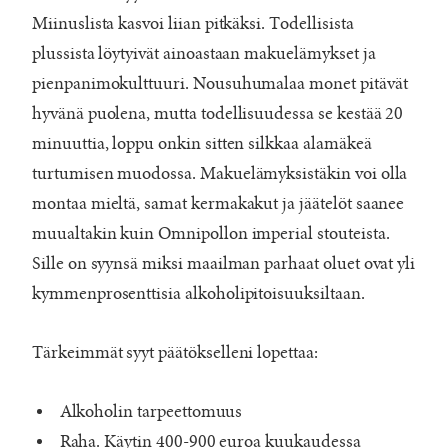
Miinuslista kasvoi liian pitkäksi. Todellisista
plussista löytyivät ainoastaan makuelämykset ja
pienpanimokulttuuri. Nousuhumalaa monet pitävät
hyvänä puolena, mutta todellisuudessa se kestää 20
minuuttia, loppu onkin sitten silkkaa alamäkeä
turtumisen muodossa. Makuelämyksistäkin voi olla
montaa mieltä, samat kermakakut ja jäätelöt saanee
muualtakin kuin Omnipollon imperial stouteista.
Sille on syynsä miksi maailman parhaat oluet ovat yli
kymmenprosenttisia alkoholipitoisuuksiltaan.
Tärkeimmät syyt päätökselleni lopettaa:
Alkoholin tarpeettomuus
Raha. Käytin 400-900 euroa kuukaudessa