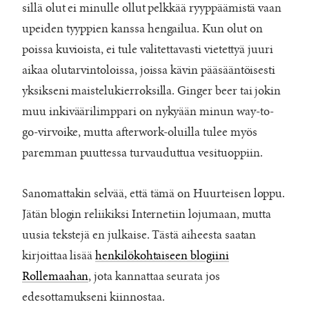
sillä olut ei minulle ollut pelkkää ryyppäämistä vaan
upeiden tyyppien kanssa hengailua. Kun olut on
poissa kuvioista, ei tule valitettavasti vietettyä juuri
aikaa olutarvintoloissa, joissa kävin pääsääntöisesti
yksikseni maistelukierroksilla. Ginger beer tai jokin
muu inkiväärilimppari on nykyään minun way-to-
go-virvoike, mutta afterwork-oluilla tulee myös
paremman puuttessa turvauduttua vesituoppiin.
Sanomattakin selvää, että tämä on Huurteisen loppu.
Jätän blogin reliikiksi Internetiin lojumaan, mutta
uusia tekstejä en julkaise. Tästä aiheesta saatan
kirjoittaa lisää
henkilökohtaiseen blogiini
Rollemaahan
, jota kannattaa seurata jos
edesottamukseni kiinnostaa.