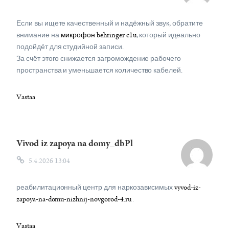
Если вы ищете качественный и надёжный звук, обратите
внимание на
микрофон behringer c1u
, который идеально
подойдёт для студийной записи.
За счёт этого снижается загромождение рабочего
пространства и уменьшается количество кабелей.
Vastaa
Vivod iz zapoya na domy_dbPl
5.4.2026 13:04
реабилитационный центр для наркозависимых
vyvod-iz-
zapoya-na-domu-nizhnij-novgorod-4.ru
.
Vastaa