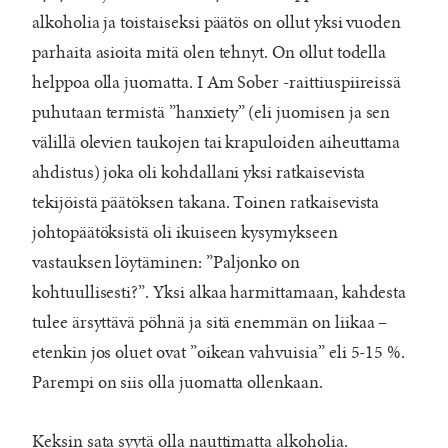
alkoholia ja toistaiseksi päätös on ollut yksi vuoden
parhaita asioita mitä olen tehnyt. On ollut todella
helppoa olla juomatta. I Am Sober -raittiuspiireissä
puhutaan termistä ”hanxiety” (eli juomisen ja sen
välillä olevien taukojen tai krapuloiden aiheuttama
ahdistus) joka oli kohdallani yksi ratkaisevista
tekijöistä päätöksen takana. Toinen ratkaisevista
johtopäätöksistä oli ikuiseen kysymykseen
vastauksen löytäminen: ”Paljonko on
kohtuullisesti?”. Yksi alkaa harmittamaan, kahdesta
tulee ärsyttävä pöhnä ja sitä enemmän on liikaa –
etenkin jos oluet ovat ”oikean vahvuisia” eli 5-15 %.
Parempi on siis olla juomatta ollenkaan.
Keksin sata syytä olla nauttimatta alkoholia.