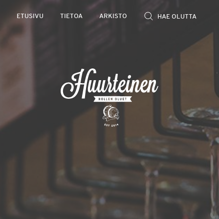
Rollen
ETUSIVU
TIETOA
ARKISTO
kevyet
olutarviot