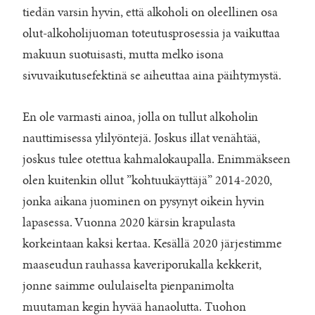
tiedän varsin hyvin, että alkoholi on oleellinen osa
olut-alkoholijuoman toteutusprosessia ja vaikuttaa
makuun suotuisasti, mutta melko isona
sivuvaikutusefektinä se aiheuttaa aina päihtymystä.
En ole varmasti ainoa, jolla on tullut alkoholin
nauttimisessa ylilyöntejä. Joskus illat venähtää,
joskus tulee otettua kahmalokaupalla. Enimmäkseen
olen kuitenkin ollut ”kohtuukäyttäjä” 2014-2020,
jonka aikana juominen on pysynyt oikein hyvin
lapasessa. Vuonna 2020 kärsin krapulasta
korkeintaan kaksi kertaa. Kesällä 2020 järjestimme
maaseudun rauhassa kaveriporukalla kekkerit,
jonne saimme oululaiselta pienpanimolta
muutaman kegin hyvää hanaolutta. Tuohon