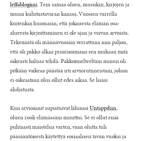
leffablogiini
. Tein samaa oluen, musiikin, kirjojen ja
muun kulutustavaran kanssa. Vuosien varrella
kuitenkin huomasin, että jokaisesta elämän osa-
alueesta kirjoittaminen ei ole ajan ja vaivan arvoista.
Tekemistä oli männävuosiin verrattuna niin paljon,
että oli pakko alkaa priorisoimaan sen mukaan mitä
oikeasti haluaa tehdä. Pakkomielteeltäni minun oli
pitkään vaikeaa päästää irti arviorutiineistani, johon
ei oikeastaan olisi ollut edes aikaa. Se lisäsi
ahdistusta.
Kun arvioinnit supistuivat lähinnä
Untappdiin
,
oluen rooli elämässäni muuttui. Se ei ollut enää
puhtaasti maistelua varten, vaan olutta tuli
pääsääntöisesti käytettyä sosiaalisen tavan vuoksi ja