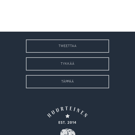
TWEETTAA
TYKKÄÄ
TÄPPÄÄ