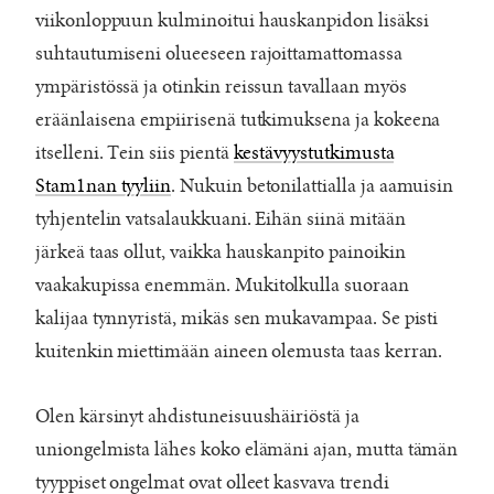
viikonloppuun kulminoitui hauskanpidon lisäksi
suhtautumiseni olueeseen rajoittamattomassa
ympäristössä ja otinkin reissun tavallaan myös
eräänlaisena empiirisenä tutkimuksena ja kokeena
itselleni. Tein siis pientä
kestävyystutkimusta
Stam1nan tyyliin
. Nukuin betonilattialla ja aamuisin
tyhjentelin vatsalaukkuani. Eihän siinä mitään
järkeä taas ollut, vaikka hauskanpito painoikin
vaakakupissa enemmän. Mukitolkulla suoraan
kalijaa tynnyristä, mikäs sen mukavampaa. Se pisti
kuitenkin miettimään aineen olemusta taas kerran.
Olen kärsinyt ahdistuneisuushäiriöstä ja
uniongelmista lähes koko elämäni ajan, mutta tämän
tyyppiset ongelmat ovat olleet kasvava trendi