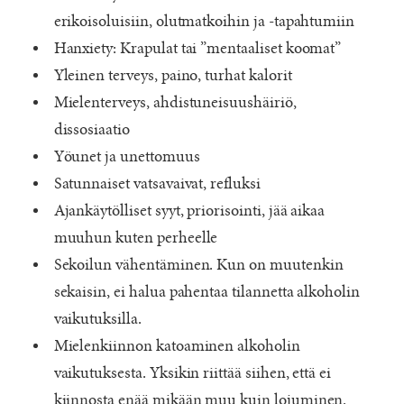
erikoisoluisiin, olutmatkoihin ja -tapahtumiin
Hanxiety: Krapulat tai ”mentaaliset koomat”
Yleinen terveys, paino, turhat kalorit
Mielenterveys, ahdistuneisuushäiriö,
dissosiaatio
Yöunet ja unettomuus
Satunnaiset vatsavaivat, refluksi
Ajankäytölliset syyt, priorisointi, jää aikaa
muuhun kuten perheelle
Sekoilun vähentäminen. Kun on muutenkin
sekaisin, ei halua pahentaa tilannetta alkoholin
vaikutuksilla.
Mielenkiinnon katoaminen alkoholin
vaikutuksesta. Yksikin riittää siihen, että ei
kiinnosta enää mikään muu kuin lojuminen.