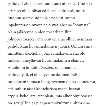
päihdyttävänä tai rentouttavana aineena. Uudet ja
erilaiset oluet olivat edelleen keskiössä, mutta
huonon saatavuuden ja arviointi-innon
lopahtamisen myötä ne olivat lähinnä ”bonusta”.
Näin jälkeenpäin olen toisaalta tullut
johtopäätökseen, että olut on aina ollut enemmän
päihde kuin hyvänmakuinen juoma. Onhan siinä
nimittäin alkoholia, joka ei raaka-aineena ole
mikään järisyttävän hyvänmakuinen elämys.
Alkoholin funktio
itsessään
on aiheuttaa
päihtymystä, ei olla hyvänmakuinen. Näin
sanoessani samaan hengenvetoon on tarkennettava,
että puhun tässä kontekstissa nyt puhtaasti
etyylialkoholista, etanolista, jota alkoholijuomissa
on. (ex?)Olut- ja pienpanimokulttuuri-ihmisenä