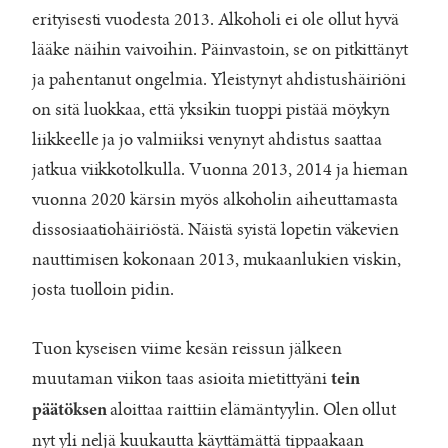
erityisesti vuodesta 2013. Alkoholi ei ole ollut hyvä
lääke näihin vaivoihin. Päinvastoin, se on pitkittänyt
ja pahentanut ongelmia. Yleistynyt ahdistushäiriöni
on sitä luokkaa, että yksikin tuoppi pistää möykyn
liikkeelle ja jo valmiiksi venynyt ahdistus saattaa
jatkua viikkotolkulla. Vuonna 2013, 2014 ja hieman
vuonna 2020 kärsin myös alkoholin aiheuttamasta
dissosiaatiohäiriöstä. Näistä syistä lopetin väkevien
nauttimisen kokonaan 2013, mukaanlukien viskin,
josta tuolloin pidin.
Tuon kyseisen viime kesän reissun jälkeen
muutaman viikon taas asioita mietittyäni
tein
aloittaa raittiin elämäntyylin. Olen ollut
päätöksen
nyt yli neljä kuukautta käyttämättä tippaakaan