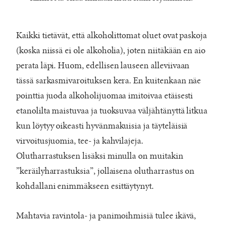
Kaikki tietävät, että alkoholittomat oluet ovat paskoja
(koska niissä ei ole alkoholia), joten niitäkään en aio
perata läpi. Huom, edellisen lauseen alleviivaan
tässä sarkasmivaroituksen kera. En kuitenkaan näe
pointtia juoda alkoholijuomaa imitoivaa etäisesti
etanolilta maistuvaa ja tuoksuvaa väljähtänyttä litkua
kun löytyy oikeasti hyvänmakuisia ja täyteläisiä
virvoitusjuomia, tee- ja kahvilajeja.
Olutharrastuksen lisäksi minulla on muitakin
”keräilyharrastuksia”, jollaisena olutharrastus on
kohdallani enimmäkseen esittäytynyt.
Mahtavia ravintola- ja panimoihmisiä tulee ikävä,