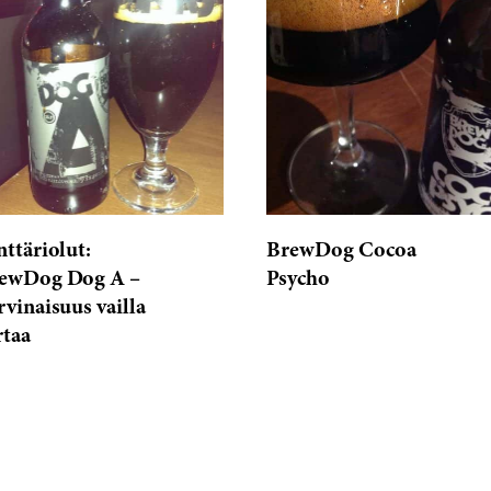
nttäriolut:
BrewDog Cocoa
ewDog Dog A –
Psycho
rvinaisuus vailla
rtaa