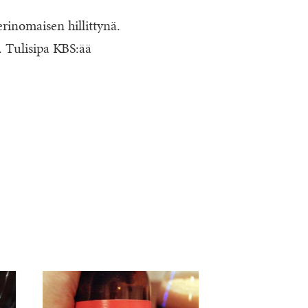
erinomaisen hillittynä.
i. Tulisipa KBS:ää