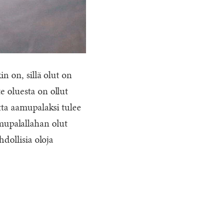
n on, sillä olut on
e oluesta on ollut
utta aamupalaksi tulee
upalallahan olut
hdollisia oloja