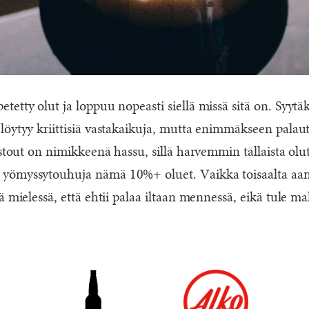
etty olut ja loppuu nopeasti siellä missä sitä on. Syytäki
löytyy kriittisiä vastakaikuja, mutta enimmäkseen palaut
 stout on nimikkeenä hassu, sillä harvemmin tällaista ol
yömyssytouhuja nämä 10%+ oluet. Vaikka toisaalta aam
ä mielessä, että ehtii palaa iltaan mennessä, eikä tule ma