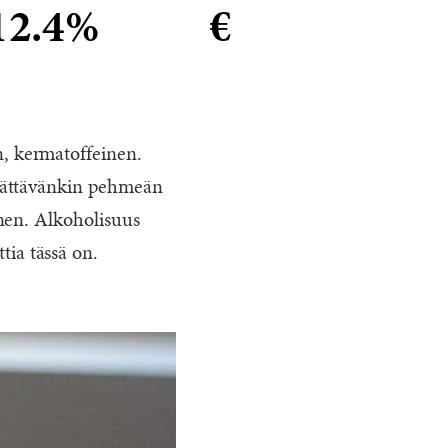
12.4%
€
, kermatoffeinen.
llättävänkin pehmeän
nen. Alkoholisuus
ttia tässä on.