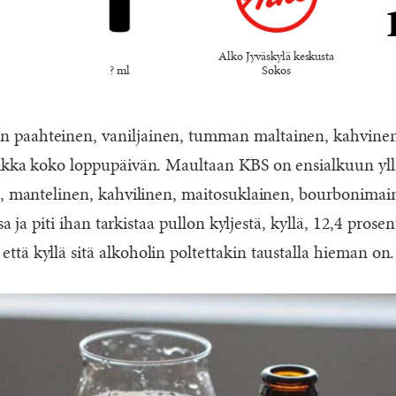
Alko Jyväskylä keskusta
? ml
Sokos
paahteinen, vaniljainen, tumman maltainen, kahvinen
aikka koko loppupäivän. Maultaan KBS on ensialkuun y
n, mantelinen, kahvilinen, maitosuklainen, bourbonimai
sa ja piti ihan tarkistaa pullon kyljestä, kyllä, 12,4 prosen
tä kyllä sitä alkoholin poltettakin taustalla hieman on.