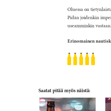
Oluessa on tietynlaist
Pidän joidenkin imperi
useamminkin vastaan
Erinomainen nautisk
Founders
KBS
(Kentucky
Breakfast
Stout)
Saatat pitää myös näistä:
Rated
5
/5