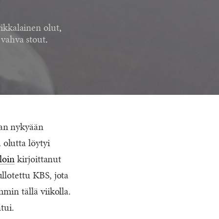
ikkalainen olut
,
,
vahva stout
.
aan nykyään
olutta löytyi
loin
kirjoittanut
llotettu KBS, jota
min tällä viikolla.
tui.