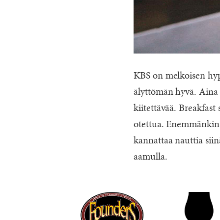
KBS on melkoisen hypet
älyttömän hyvä. Aina 
kiitettävää. Breakfast
otettua. Enemmänkin 
kannattaa nauttia siin
aamulla.