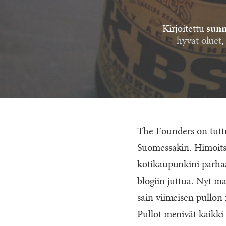
Kirjoitettu
sunn
hyvät oluet
The Founders on tutt
Suomessakin. Himoitsi
kotikaupunkini parhaa
blogiin juttua. Nyt m
sain viimeisen pullon
Pullot menivät kaikki 