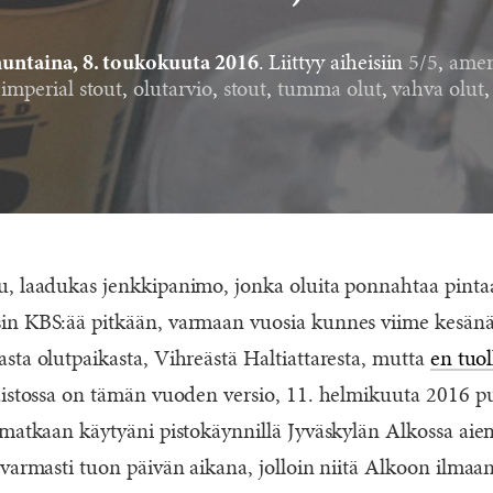
. Liittyy aiheisiin
5/5
,
amer
untaina, 8. toukokuuta 2016
,
imperial stout
,
olutarvio
,
stout
,
tumma olut
,
vahva olut
u, laadukas jenkkipanimo, jonka oluita ponnahtaa pint
n KBS:ää pitkään, varmaan vuosia kunnes viime kesänä 
sta olutpaikasta, Vihreästä Haltiattaresta, mutta
en tuol
aistossa on tämän vuoden versio, 11. helmikuuta 2016 pu
 matkaan käytyäni pistokäynnillä Jyväskylän Alkossa aiem
varmasti tuon päivän aikana, jolloin niitä Alkoon ilmaan