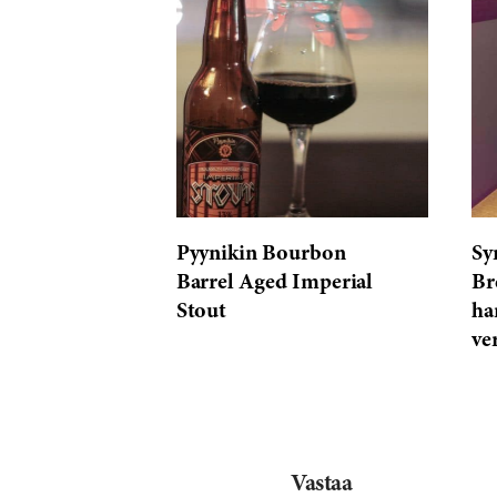
based
on
793
reviews
Pyynikin Bourbon
Sy
Barrel Aged Imperial
Br
Stout
ha
ve
Vastaa