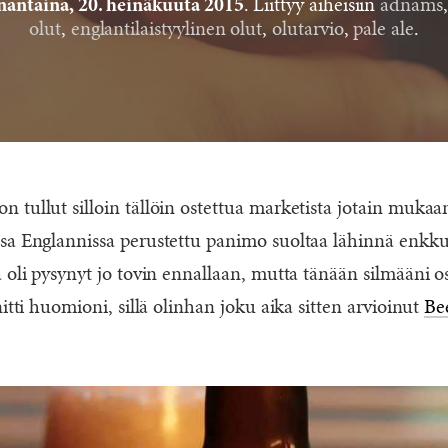
. Liittyy aiheisiin
adnams
antaina, 20. heinäkuuta 2015
olut
,
englantilaistyylinen olut
,
olutarvio
,
pale ale
.
 tullut silloin tällöin ostettua marketista jotain muka
sa Englannissa perustettu panimo suoltaa lähinnä enkk
 oli pysynyt jo tovin ennallaan, mutta tänään silmääni os
nitti huomioni, sillä olinhan joku aika sitten arvioinut
Be