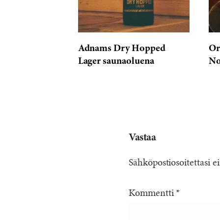
reviews
Adnams Dry Hopped
Or
Lager saunaoluena
No
Vastaa
Sähköpostiosoitettasi ei
Kommentti
*