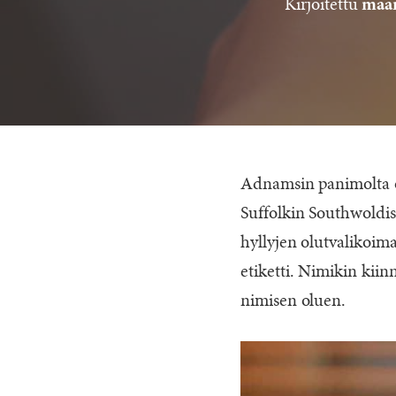
Kirjoitettu
maan
Adnamsin panimolta on
Suffolkin Southwoldis
hyllyjen olutvalikoima
etiketti. Nimikin kiin
nimisen oluen.