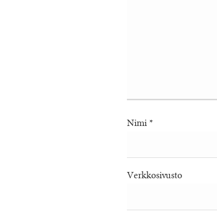
Nimi
*
Verkkosivusto