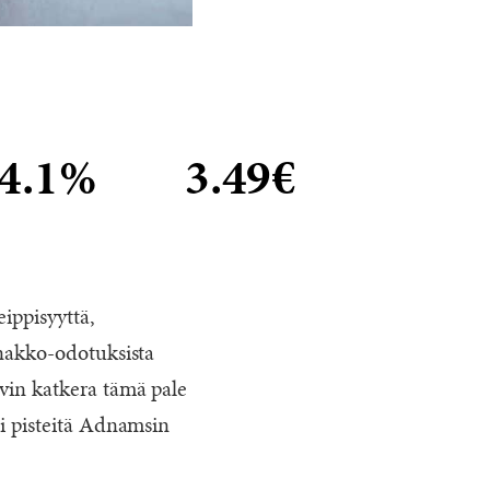
4.1%
3.49€
ippisyyttä,
nnakko-odotuksista
vin katkera tämä pale
ti pisteitä Adnamsin