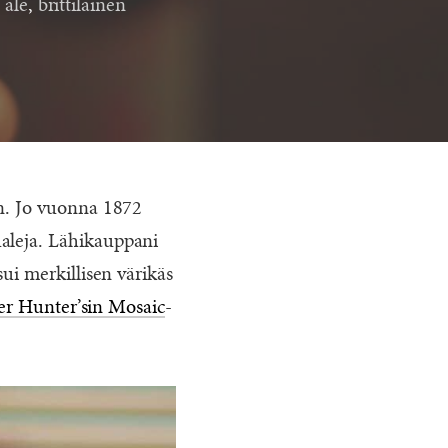
,
ale
,
brittiläinen
an. Jo vuonna 1872
ualeja. Lähikauppani
ui merkillisen värikäs
er Hunter’sin Mosaic
-