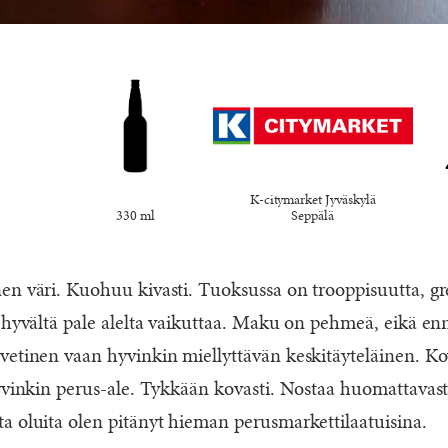
K-citymarket Jyväskylä
330 ml
Seppälä
en väri. Kuohuu kivasti. Tuoksussa on trooppisuutta, gre
n hyvältä pale alelta vaikuttaa. Maku on pehmeä, eikä e
vetinen vaan hyvinkin miellyttävän keskitäyteläinen. Ko
hyvinkin perus-ale. Tykkään kovasti. Nostaa huomattavas
a oluita olen pitänyt hieman perusmarkettilaatuisina.