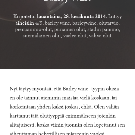
Kirjoitettu
. Liittyy
lauantaina, 28. kesäkuuta 2014
aiheisiin
4/5
,
barley wine
,
barleywine
,
olutarvio
,
pienpanimo-olut
,
punainen olut
,
stadin panimo
,
suomalainen olut
,
vaalea olut
,
vahva olut
.
Nyt täytyy myöntää, että Barley wine -tyypin olusia
en ole tainnut aiemmin maistaa vielä koskaan, tai
korkeintaan yhden kaksi joskus, ehkä. Olen vähän
karttanut tätä oluttyyppiä enimmäkseen jotenkin
alitajuisesti, koska viinin juonnin olen lopettanut sen
aiheuttaman helvetillisen migreenin vuoksi.