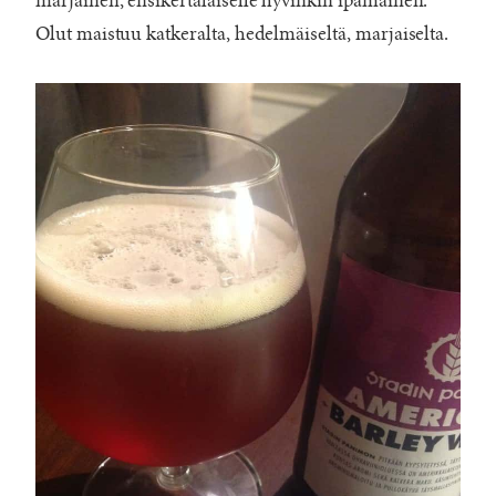
marjainen, ensikertalaiselle hyvinkin ipamainen.
Olut maistuu katkeralta, hedelmäiseltä, marjaiselta.