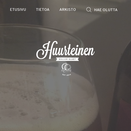
Rollen
ETUSIVU
TIETOA
ARKISTO
kevyet
olutarviot