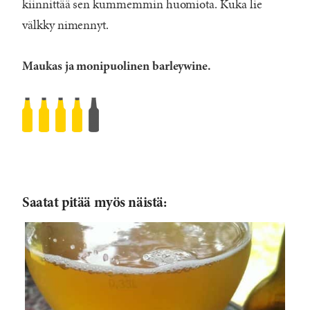
kiinnittää sen kummemmin huomiota. Kuka lie
välkky nimennyt.
Maukas ja monipuolinen barleywine.
Stadin
Panimo
American
Barley
Wine
Saatat pitää myös näistä:
Rated
4
/5
based
on
874