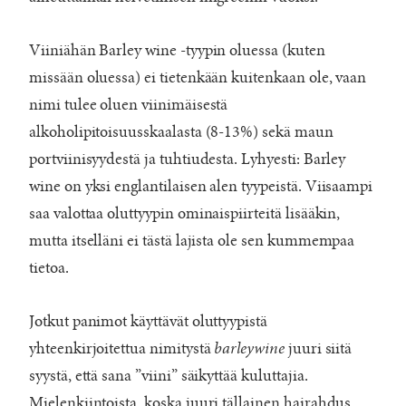
Viiniähän Barley wine -tyypin oluessa (kuten
missään oluessa) ei tietenkään kuitenkaan ole, vaan
nimi tulee oluen viinimäisestä
alkoholipitoisuusskaalasta (8-13%) sekä maun
portviinisyydestä ja tuhtiudesta. Lyhyesti: Barley
wine on yksi englantilaisen alen tyypeistä. Viisaampi
saa valottaa oluttyypin ominaispiirteitä lisääkin,
mutta itselläni ei tästä lajista ole sen kummempaa
tietoa.
Jotkut panimot käyttävät oluttyypistä
yhteenkirjoitettua nimitystä
barleywine
juuri siitä
syystä, että sana ”viini” säikyttää kuluttajia.
Mielenkiintoista, koska juuri tällainen hairahdus