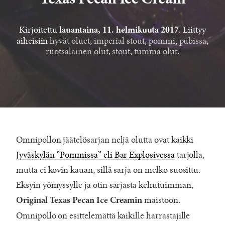
Texas Pecan Ice Cream
Kirjoitettu
. Liittyy
lauantaina, 11. helmikuuta 2017
aiheisiin
hyvät oluet
,
imperial stout
,
pommi
,
pubissa
,
ruotsalainen olut
,
stout
,
tumma olut
.
Omnipollon jäätelösarjan neljä olutta ovat kaikki
Jyväskylän ”Pommissa” eli Bar Explosivessa
tarjolla,
mutta ei kovin kauan, sillä sarja on melko suosittu.
Eksyin yömyssylle ja otin sarjasta kehutuimman,
maistoon.
Original Texas Pecan Ice Creamin
Omnipollo on esittelemättä kaikille harrastajille