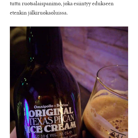
tuttu ruotsalaispanimo, joka esiintyy edukseen
etenkin jälkiruokaoluissa.