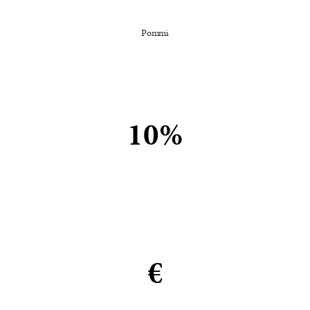
Pommi
10%
€