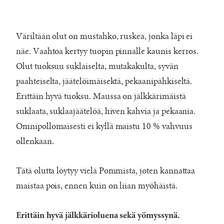
Väriltään olut on mustahko, ruskea, jonka läpi ei
näe. Vaahtoa kertyy tuopin pinnalle kaunis kerros.
Olut tuoksuu suklaiselta, mutakakulta, syvän
paahteiselta, jäätelöimäisektä, pekaanipähkiseltä.
Erittäin hyvä tuoksu. Maussa on jälkkärimäistä
suklaata, suklaajäätelöä, hiven kahvia ja pekaania.
Omnipollomaisesti ei kyllä maistu 10 % vahvuus
ollenkaan.
Tätä olutta löytyy vielä Pommista, joten kannattaa
maistaa pois, ennen kuin on liian myöhäistä.
Erittäin hyvä jälkkärioluena sekä yömyssynä.