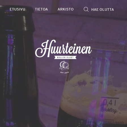
Rollen
ETUSIVU
TIETOA
ARKISTO
kevyet
olutarviot