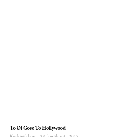
To Øl Gose To Hollywood
Keskiviikkona, 28. kesäkuuta 2017