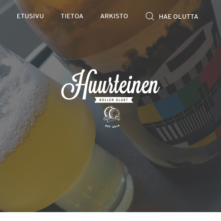
Rollen
ETUSIVU
TIETOA
ARKISTO
kevyet
olutarviot