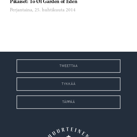
Pikaiset: To Øl Garden of Eden
Perjantaina, 25. huhtikuuta 2014
TWEETTAA
TYKKÄÄ
TÄPPÄÄ