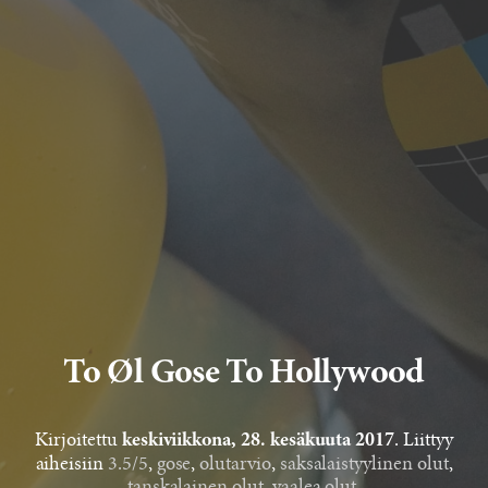
To Øl Gose To Hollywood
Kirjoitettu
. Liittyy
keskiviikkona, 28. kesäkuuta 2017
aiheisiin
3.5/5
,
gose
,
olutarvio
,
saksalaistyylinen olut
,
tanskalainen olut
,
vaalea olut
.