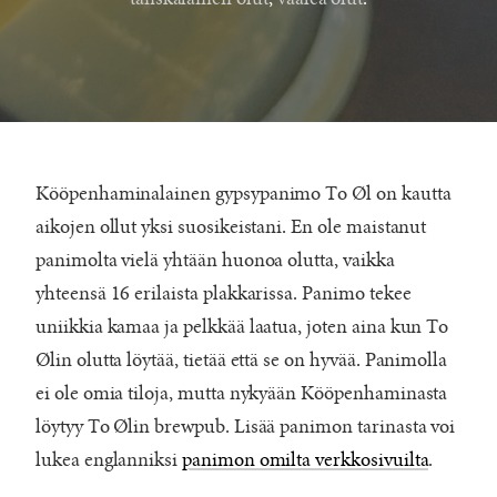
Kööpenhaminalainen gypsypanimo To Øl on kautta
aikojen ollut yksi suosikeistani. En ole maistanut
panimolta vielä yhtään huonoa olutta, vaikka
yhteensä 16 erilaista plakkarissa. Panimo tekee
uniikkia kamaa ja pelkkää laatua, joten aina kun To
Ølin olutta löytää, tietää että se on hyvää. Panimolla
ei ole omia tiloja, mutta nykyään Kööpenhaminasta
löytyy To Ølin brewpub. Lisää panimon tarinasta voi
lukea englanniksi
panimon omilta verkkosivuilta
.