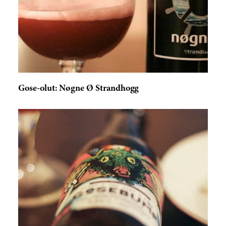
Gose-olut: Nøgne Ø Strandhogg