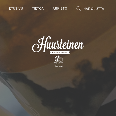
Rollen
ETUSIVU
TIETOA
ARKISTO
kevyet
olutarviot