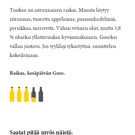
Tuoksu on sitruunaisen raikas. Mausta löytyy
sitruunaa, tuoretta appelsiinia, passionhedelmää,
persikkaa, merivettä. Vähän vetinen olut, mutta 3,8
% olueksi yllättävänkin hyvänmakuinen. Goseksi
vallan juotava. Jos tyylilaji tykästyttää, suosittelen
kokeilemaan.
Raikas, kesäpäivän Gose.
To
Øl
Gose
To
Hollywood
Saatat pitää myös näistä: