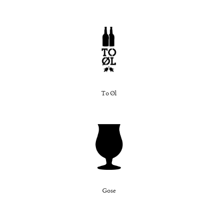
To Øl
Gose