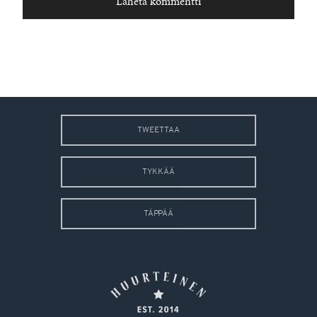
TWEETTAA
TYKKÄÄ
TÄPPÄÄ