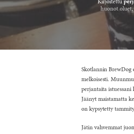
Kirjoitettu
perj
huonot oluet
Skotlannin BrewDog o
melkoisesti. Muunmuas
perjantaita istuessani 
Jäänyt maistamatta ken
on kypsytetty tammity
Jätin vahvemmat juomi