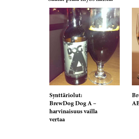
on
543
reviews
Synttäriolut:
Br
BrewDog Dog A –
AB
harvinaisuus vailla
vertaa