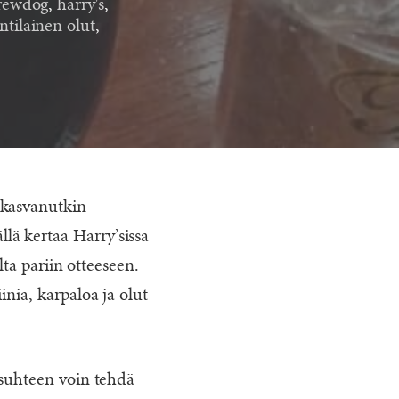
rewdog
,
harry's
,
ntilainen olut
,
 kasvanutkin
lä kertaa Harry’sissa
lta pariin otteeseen.
inia, karpaloa ja olut
 suhteen voin tehdä