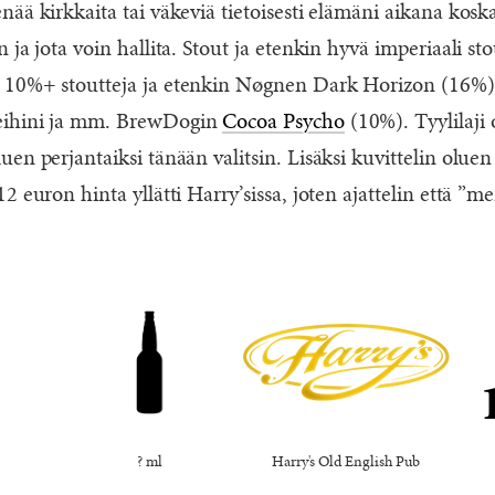
ää kirkkaita tai väkeviä tietoisesti elämäni aikana kosk
 ja jota voin hallita. Stout ja etenkin hyvä imperiaali sto
 10%+ stoutteja ja etenkin Nøgnen Dark Horizon (16%
eihini ja mm. BrewDogin
Cocoa Psycho
(10%). Tyylilaji 
en perjantaiksi tänään valitsin. Lisäksi kuvittelin olue
2 euron hinta yllätti Harry’sissa, joten ajattelin että 
? ml
Harry's Old English Pub