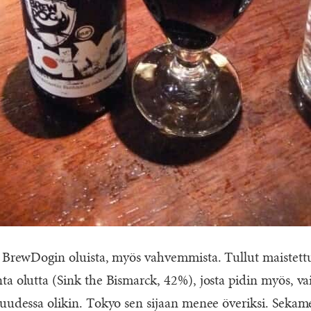
än BrewDogin oluista, myös vahvemmista. Tullut maiste
ta olutta (Sink the Bismarck, 42%), josta pidin myös, v
uudessa olikin. Tokyo sen sijaan menee överiksi. Sekamet