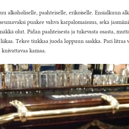
u alkoholiselle, paahteiselle, erikoiselle. Ensialkuun alk
seuraavaksi punkee vahva karpalomaisuus, sekä jasmiini ja
äkkä olut. Pidän paahteisesta ja tukevasta osasta, mutta
liikaa. Tekee tiukkaa juoda loppuun saakka. Pari litraa
n kuivattavaa kamaa.