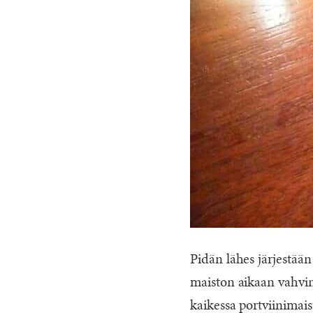
Pidän lähes järjestä
maiston aikaan vahvin
kaikessa portviinimais