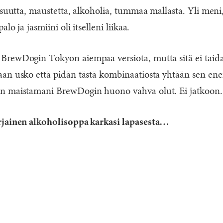
isuutta, maustetta, alkoholia, tummaa mallasta. Yli meni
lo ja jasmiini oli itselleni liikaa.
BrewDogin Tokyon aiempaa versiota, mutta sitä ei taid
an usko että pidän tästä kombinaatiosta yhtään sen ene
n maistamani BrewDogin huono vahva olut. Ei jatkoon.
rjainen alkoholisoppa karkasi lapasesta…