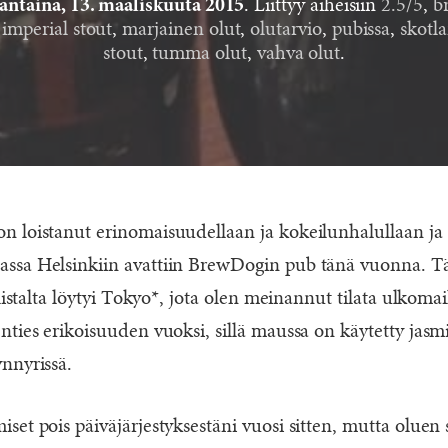
. Liittyy aiheisiin
2.5/5
,
b
antaina, 13. maaliskuuta 2015
,
imperial stout
,
marjainen olut
,
olutarvio
,
pubissa
,
skotla
stout
,
tumma olut
,
vahva olut
.
n loistanut erinomaisuudellaan ja kokeilunhalullaan ja
sa Helsinkiin avattiin BrewDogin pub tänä vuonna. Täl
listalta löytyi Tokyo*, jota olen meinannut tilata ulkomai
ties erikoisuuden vuoksi, sillä maussa on käytetty jasmi
nnyrissä.
set pois päiväjärjestyksestäni vuosi sitten, mutta oluen