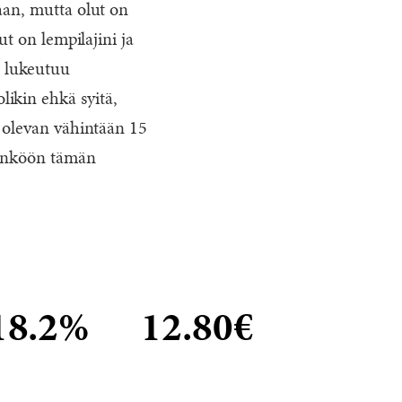
aan, mutta olut on
ut on lempilajini ja
) lukeutuu
olikin ehkä syitä,
n olevan vähintään 15
”menköön tämän
18.2%
12.80€