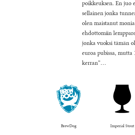
poikkeuksen. En juo en
sellainen jonka tunnen
olen maistanut monia
ehdottomiin lemppar
jonka vuoksi tämän olu
euroa pubissa, mutta 1
kerran”…
BrewDog
Imperial Stout