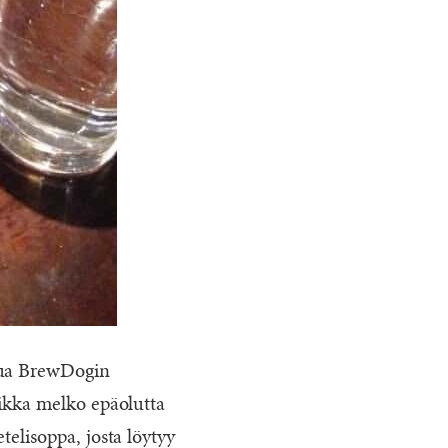
ttua BrewDogin
aikka melko epäolutta
elisoppa, josta löytyy