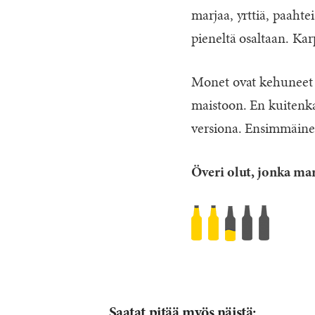
marjaa, yrttiä, paahte
pieneltä osaltaan. Karpa
Monet ovat kehuneet 
maistoon. En kuitenka
versiona. Ensimmäine
Överi olut, jonka ma
BrewDog
Tokyo*
Rated
2.5
/5
based
Saatat pitää myös näistä: