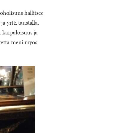
oholisuus hallitsee
 yrtti taustalla.
 karpaloisuus ja
 vettä meni myös