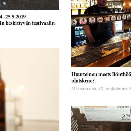
4.-25.5.2019
 keskittyvän festivaalin
Huurteinen meets Bönthöö
olutskene?
Maanantaina, 15. toukokuuta 