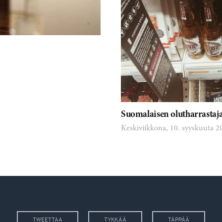
Suomalaisen olutharrastaja
Keskiviikkona, 10. syyskuuta 2
TWEETTAA
TYKKÄÄ
TÄPPÄÄ