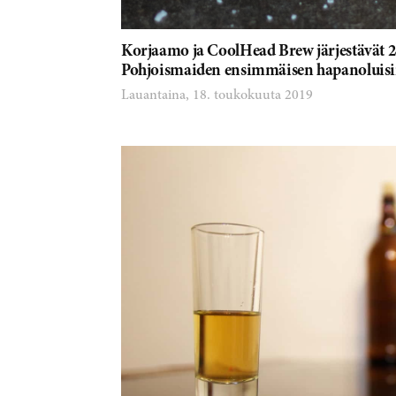
Korjaamo ja CoolHead Brew järjestävät 2
Pohjoismaiden ensimmäisen hapanoluisiin
Lauantaina, 18. toukokuuta 2019