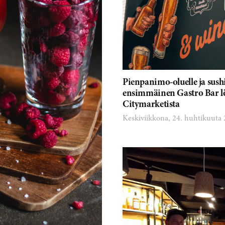
Pienpanimo-oluelle ja sush
ensimmäinen Gastro Bar lö
Citymarketista
Keskiviikkona, 24. huhtikuuta