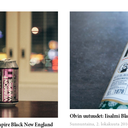
Olvin uutuudet: Iisalmi Bl
Sunnuntaina, 2. lokakuuta 201
pire Black New England