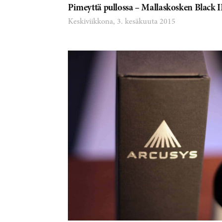
Pimeyttä pullossa – Mallaskosken Black 
Keskiviikkona, 3. kesäkuuta 2015