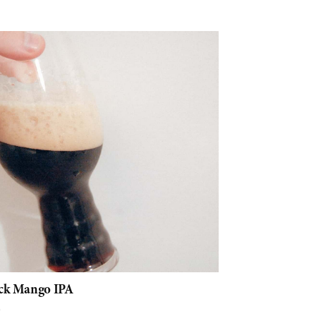
ack Mango IPA
6