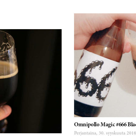
Omnipollo Magic #666 Bl
Perjantaina, 30. syyskuuta 201