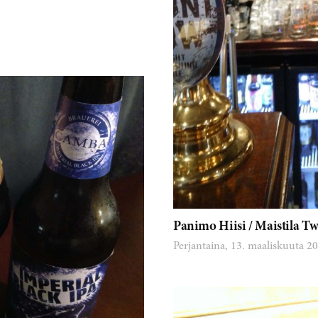
Panimo Hiisi / Maistila Tw
Perjantaina, 13. maaliskuuta 2