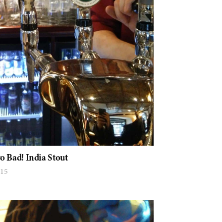
o Bad! India Stout
015