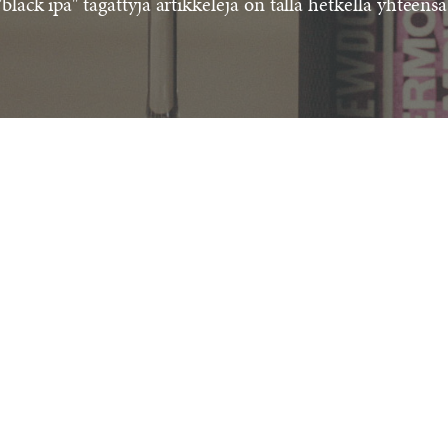
black ipa" tägättyjä artikkeleja on tällä hetkellä yhteens