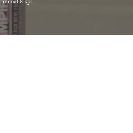
ä huimat 8 kpl.