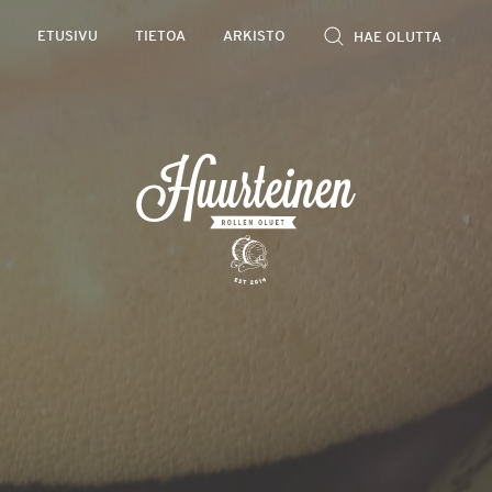
Rollen
ETUSIVU
TIETOA
ARKISTO
kevyet
olutarviot