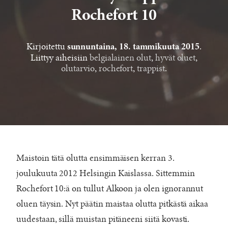
Rochefort 10
Kirjoitettu
.
sunnuntaina, 18. tammikuuta 2015
Liittyy aiheisiin
belgialainen olut
,
hyvät oluet
,
olutarvio
,
rochefort
,
trappist
.
Maistoin tätä olutta ensimmäisen kerran 3.
joulukuuta 2012 Helsingin Kaislassa. Sittemmin
Rochefort 10:ä on tullut Alkoon ja olen ignorannut
oluen täysin. Nyt päätin maistaa olutta pitkästä aikaa
uudestaan, sillä muistan pitäneeni siitä kovasti.