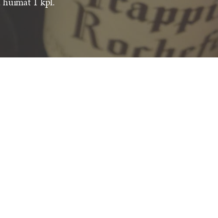
ä huimat 1 kpl.