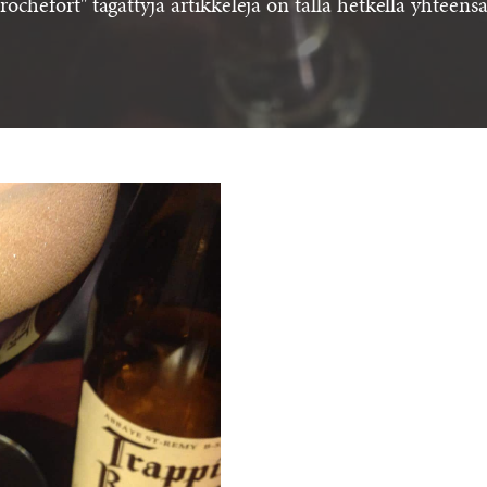
rochefort" tägättyjä artikkeleja on tällä hetkellä yhteens