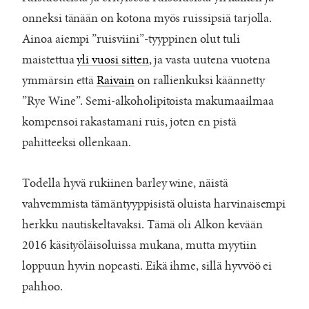
onneksi tänään on kotona myös ruissipsiä tarjolla.
Ainoa aiempi ”ruisviini”-tyyppinen olut tuli
maistettua
yli vuosi sitten
, ja vasta uutena vuotena
ymmärsin että
Raivain
on rallienkuksi käännetty
”Rye Wine”. Semi-alkoholipitoista makumaailmaa
kompensoi rakastamani ruis, joten en pistä
pahitteeksi ollenkaan.
Todella hyvä rukiinen barley wine, näistä
vahvemmista tämäntyyppisistä oluista harvinaisempi
herkku nautiskeltavaksi. Tämä oli Alkon kevään
2016 käsityöläisoluissa mukana, mutta myytiin
loppuun hyvin nopeasti. Eikä ihme, sillä hyvvöö ei
pahhoo.