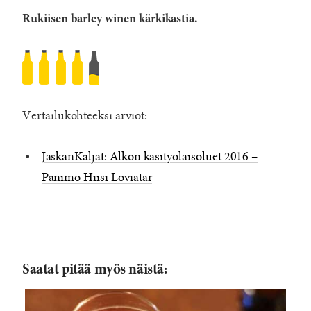
Rukiisen barley winen kärkikastia.
Panimo
Hiisi
Loviatar
Vertailukohteeksi arviot:
Rye
Wine
JaskanKaljat: Alkon käsityöläisoluet 2016 –
Rated
Panimo Hiisi Loviatar
4.5
/5
based
on
1273
reviews
Saatat pitää myös näistä: