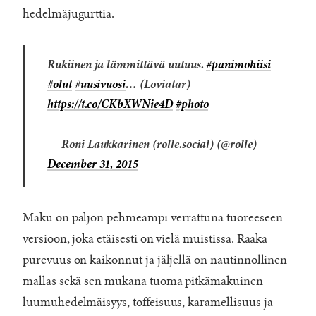
hedelmäjugurttia.
Rukiinen ja lämmittävä uutuus.
#panimohiisi
#olut
#uusivuosi
… (Loviatar)
https://t.co/CKbXWNie4D
#photo
— Roni Laukkarinen (rolle.social) (@rolle)
December 31, 2015
Maku on paljon pehmeämpi verrattuna tuoreeseen
versioon, joka etäisesti on vielä muistissa. Raaka
purevuus on kaikonnut ja jäljellä on nautinnollinen
mallas sekä sen mukana tuoma pitkämakuinen
luumuhedelmäisyys, toffeisuus, karamellisuus ja