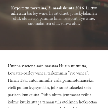
Kirjoitettu
. Liittyy
torstaina, 3. maaliskuuta 2016
aiheisiin
barley wine
,
hyvät oluet
,
jyväskyläläinen
olut
,
olutarvio
,
panimo hiisi
,
ruisolut
,
rye wine
,
suomalainen olut
,
vahva olut
.
Uutena vuotena sain maistaa Hiisin uutuutta,
Loviatar-barley wineä, tarkemmin ”rye wineä”.
Hiisin Tatu antoi minulle vielä panimotuliaiseksi
vielä pullon kypsymään, jolle suositukseksi sain
parisen kuukautta. Pidin olutta jemmassa reilut
kolme kuukautta ja tänään tuli otollinen hetki ottaa