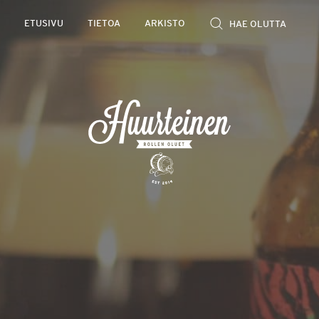
Rollen
ETUSIVU
TIETOA
ARKISTO
kevyet
olutarviot