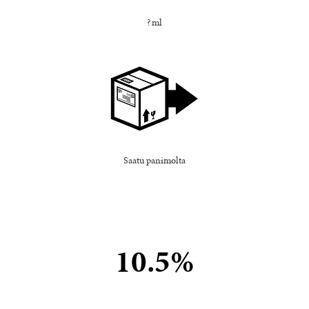
? ml
Saatu panimolta
10.5%