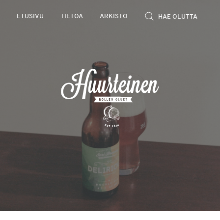
Rollen
ETUSIVU
TIETOA
ARKISTO
kevyet
olutarviot