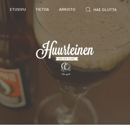
Rollen
ETUSIVU
TIETOA
ARKISTO
kevyet
olutarviot