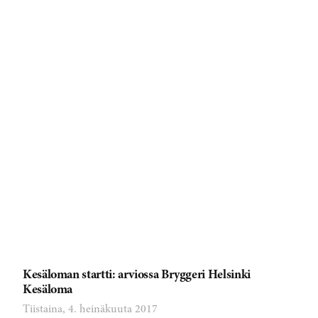
Kesäloman startti: arviossa Bryggeri Helsinki
Kesäloma
Tiistaina, 4. heinäkuuta 2017