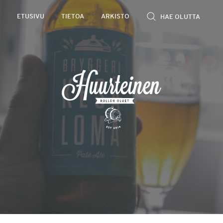
Rollen
ETUSIVU
TIETOA
ARKISTO
kevyet
olutarviot