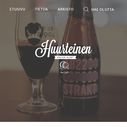
Rollen
ETUSIVU
TIETOA
ARKISTO
kevyet
olutarviot