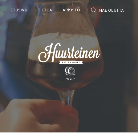
Rollen
ETUSIVU
TIETOA
ARKISTO
kevyet
olutarviot