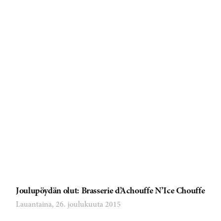
Joulupöydän olut: Brasserie d’Achouffe N’Ice Chouffe
Lauantaina, 26. joulukuuta 2015