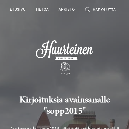
Rollen
ETUSIVU
TIETOA
ARKISTO
kevyet
olutarviot
Kirjoituksia avainsanalle
"sopp2015"