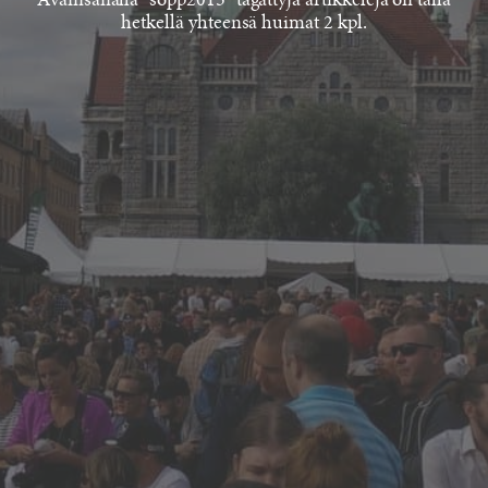
Avainsanalla "sopp2015" tägättyjä artikkeleja on tällä
hetkellä yhteensä huimat 2 kpl.