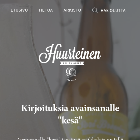
Rollen
ETUSIVU
TIETOA
ARKISTO
kevyet
olutarviot
Kirjoituksia avainsanalle
"kesä"