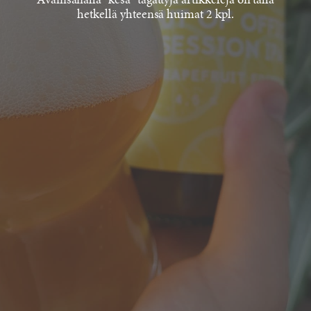
Avainsanalla "kesä" tägättyjä artikkeleja on tällä
hetkellä yhteensä huimat 2 kpl.