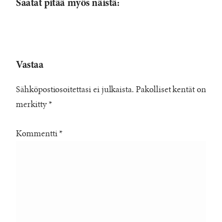
Saatat pitää myös näistä:
Vastaa
Sähköpostiosoitettasi ei julkaista.
Pakolliset kentät on
merkitty
*
Kommentti
*