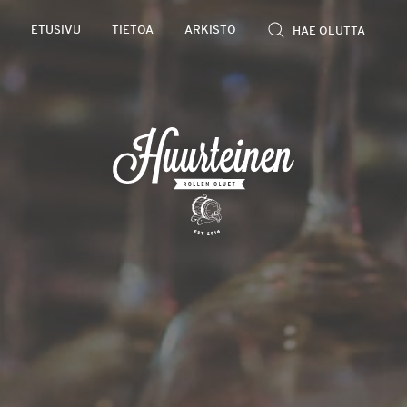
Rollen
ETUSIVU
TIETOA
ARKISTO
kevyet
olutarviot