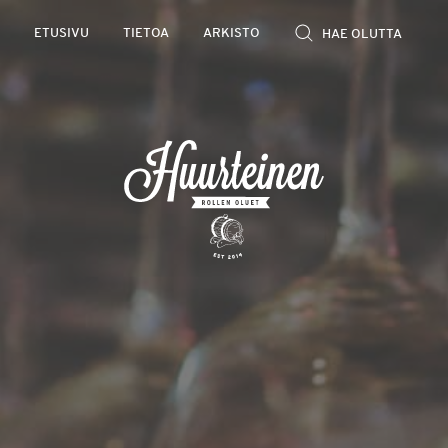
Rollen
ETUSIVU
TIETOA
ARKISTO
kevyet
olutarviot