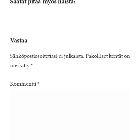
Saatat pitää myös näistä:
Vastaa
Sähköpostiosoitettasi ei julkaista.
Pakolliset kentät on
merkitty
*
Kommentti
*