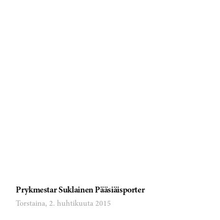
Prykmestar Suklainen Pääsiäisporter
Torstaina, 2. huhtikuuta 2015