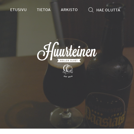
Rollen
ETUSIVU
TIETOA
ARKISTO
kevyet
olutarviot