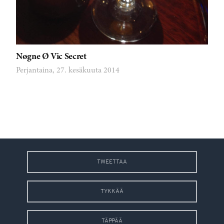
Nøgne Ø Vic Secret
Perjantaina, 27. kesäkuuta 2014
TWEETTAA
TYKKÄÄ
TÄPPÄÄ