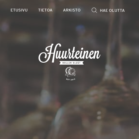
Rollen
ETUSIVU
TIETOA
ARKISTO
kevyet
olutarviot