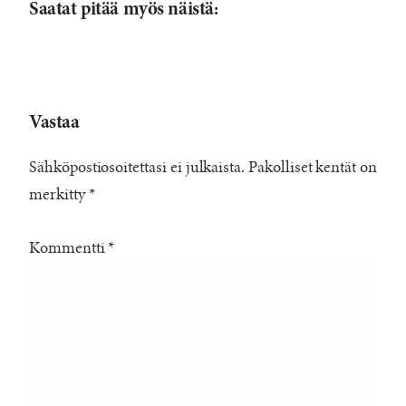
Saatat pitää myös näistä:
Vastaa
Sähköpostiosoitettasi ei julkaista.
Pakolliset kentät on
merkitty
*
Kommentti
*