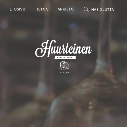
Rollen
ETUSIVU
TIETOA
ARKISTO
kevyet
olutarviot